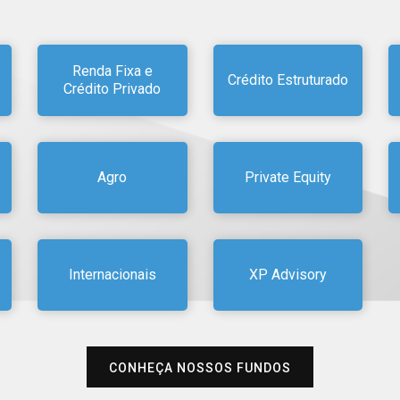
Renda Fixa e
Crédito Estruturado
Crédito Privado
Agro
Private Equity
Internacionais
XP Advisory
CONHEÇA NOSSOS FUNDOS