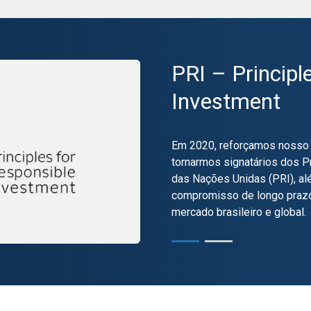
PRI – Principl
XP Asset poss
Investment
(Excelente) d
Em 2020, reforçamos nosso
A avaliação MQ1.br reflete os
tornarmos signatários dos P
resultados de investimentos
das Nações Unidas (PRI), a
longo de um horizonte de tem
compromisso de longo prazo
estratégias, permitindo ret
mercado brasileiro e global.
ciclos econômicos; (iii) supo
contínua das suas atividade
controles e sistemas, assim
compliance.