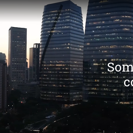
Som
c