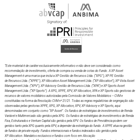
“Este material é de caráter exclusivamente informativo e não deve ser considerado como
recomendação de investimento, oferta de compra ou venda de cotas do Fundo. A XP Asset
Management é uma marca que inclui a XP Gestão de Recursos Ltda.
(“XPG”), XP PE Gestão
de Recursos Ltda. (“XPPE”), XP Allocation Asset Management Ltda. (“XP Allocation”), XP Vista Asset
Management Ltda.
(“XPV”), XP Advisory Gestão de Recursos Ltda. (“XPA”) e XP Sports Asset
Management Ltda. (“XP Sports”). A XPG, XPPE, XPV, XP Allocation, XPA e XP Sports são gestoras de
recursos de valores mobiliários autorizadas pela Comissão de Valores Mobiliários – CVM e
constituídas na forma da Resolução CVM nº 21/21. Todas as regras regulatórias de segregação são
observadas pelas gestoras XPPE, XPG, XP Allocation, XPV, XP Advisory e XP Sports, aqui
denominadas em conjunto como “XP Asset”. Os fundos de estratégias de investimentos de Renda
Variável e Multimercado são geridos pela XPG. Os fundos de estratégias de investimentos de Renda
Fixa, Estruturados e Venture Capital são geridos pela XPV. Os fundos de Previdência podem ser
geridos tanto pela XPG quanto pela XPV, a depender da estratégia do fundo. A XPPE atua na gestão
de fundos de private equity. Fundos internacionais e fundos indexados são geridos pela
XP Allocation. Mandatos exclusivos e fundos com foco em Alocação