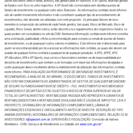
(asset Allocation, fund of funds, acesso), são geridos pela XP Advisory. A XP Sports, atua não gestão
de fundos com foco no setor esportivo. A XP Asset não comercializa nem distribui quotas de
fundos de investimento ou qualquer outro ativo financeiro. As informações contidas neste informe
são de caráter meramente informativo e não constituem qualquer tipo de aconselhamento de
investimentos, não devendo ser utilizadas com este propósito. Os principais fatores de risco
inerentes à composição da carteira de cada Fundo geridos, tais quais, Risco de Mercado, Risco de
Liquidez, Risco Gerais, dentre outros, estão descritos nos regulamentos dos respectivos fundos, os
quais podem ser consultados no site da CVM. Nenhuma informação contida neste informe constitui
uma solicitação, publicidade, oferta ou recomendação para compra ou venda de quotas de fundos
de investimento, ou de quaisquer outros valores mobiliários. Este informe não é direcionado para
quem se encontrar proibido por lei a acessar as informações nele contidas, as quais não devem ser
usadas de qualquer forma contrária a qualquer lei de qualquer jurisdição. A XPG, XPPE, XPV,
XP Allocation, XPA e XP Sports, seus sócios e funcionários isentam-se de responsabilidade por
decisões de investimentos que venham a ser tomadas com base nas informações divulgadas e
sobre quaisquer danos resultantes direta ou indiretamente da utilização das informações contidas
neste informe. PARA AVALIAÇÃO DA PERFORMANCE DE UM FUNDODE INVESTIMENTO, É
RECOMENDÁVEL A ANÁLISE DE, NO MÍNIMO, 12 (DOZE) MESES. FUNDOS DE INVESTIMENTO
NÃO CONTAM COMGARANTIA DO ADMINISTRADOR, DO GESTOR, DE QUALQUER MECANISMO
DE SEGURO OU FUNDOGARANTIDOR DE CRÉDITO – FGC. INVESTIMENTOS NOS MERCADOS
FINANCEIROS E DECAPITAIS ESTÃO SUJEITOS A RISCOS DE PERDA SUPERIOR AO VALOR
TOTAL DO CAPITALINVESTIDO. RENTABILIDADE PASSADA NÃO REPRESENTA GARANTIA DE
RENTABILIDADEFUTURA A RENTABILIDADE DIVULGADA NÃO É LÍQUIDA DE IMPOSTOS. LEIA O
PROSPECTO, OFORMULÁRIO DE INFORMAÇÕES COMPLEMENTARES, LÂMINA DE
INFORMAÇÕES ESSENCIAIS E OREGULAMENTO ANTES DE INVESTIR. DESCRIÇÃO DO TIPO
ANBIMA DISPONÍVEL NOFORMULÁRIO DE INFORMAÇÕES COMPLEMENTARES. RELAÇÃO CO M
INVESTIDORES:
ri@xpasset.com.br
. SUPERVISÃO E FISCALIZAÇÃO: Comissão de Valores
Mobiliários –CVM ; Serviços de Atendimento a o Cidadão em
www.cvm.gov.br
.”