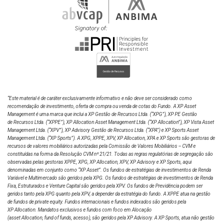
“Este material é de caráter exclusivamente informativo e não deve ser considerado como
recomendação de investimento, oferta de compra ou venda de cotas do Fundo. A XP Asset
Management é uma marca que inclui a XP Gestão de Recursos Ltda.
(“XPG”), XP PE Gestão
de Recursos Ltda. (“XPPE”), XP Allocation Asset Management Ltda. (“XP Allocation”), XP Vista Asset
Management Ltda.
(“XPV”), XP Advisory Gestão de Recursos Ltda. (“XPA”) e XP Sports Asset
Management Ltda. (“XP Sports”). A XPG, XPPE, XPV, XP Allocation, XPA e XP Sports são gestoras de
recursos de valores mobiliários autorizadas pela Comissão de Valores Mobiliários – CVM e
constituídas na forma da Resolução CVM nº 21/21. Todas as regras regulatórias de segregação são
observadas pelas gestoras XPPE, XPG, XP Allocation, XPV, XP Advisory e XP Sports, aqui
denominadas em conjunto como “XP Asset”. Os fundos de estratégias de investimentos de Renda
Variável e Multimercado são geridos pela XPG. Os fundos de estratégias de investimentos de Renda
Fixa, Estruturados e Venture Capital são geridos pela XPV. Os fundos de Previdência podem ser
geridos tanto pela XPG quanto pela XPV, a depender da estratégia do fundo. A XPPE atua na gestão
de fundos de private equity. Fundos internacionais e fundos indexados são geridos pela
XP Allocation. Mandatos exclusivos e fundos com foco em Alocação
(asset Allocation, fund of funds, acesso), são geridos pela XP Advisory. A XP Sports, atua não gestão