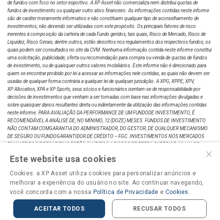
de fundos com foco no setor esportivo. A XP Asset não comercializa nem distribui quotas de
fundos de investimento ou qualquer outro ativo financeiro. As informações contidas neste informe
são de caráter meramente informativo e não constituem qualquer tipo de aconselhamento de
investimentos, não devendo ser utilizadas com este propósito. Os principais fatores de risco
inerentes à composição da carteira de cada Fundo geridos, tais quais, Risco de Mercado, Risco de
Liquidez, Risco Gerais, dentre outros, estão descritos nos regulamentos dos respectivos fundos, os
quais podem ser consultados no site da CVM. Nenhuma informação contida neste informe constitui
uma solicitação, publicidade, oferta ou recomendação para compra ou venda de quotas de fundos
de investimento, ou de quaisquer outros valores mobiliários. Este informe não é direcionado para
quem se encontrar proibido por lei a acessar as informações nele contidas, as quais não devem ser
usadas de qualquer forma contrária a qualquer lei de qualquer jurisdição. A XPG, XPPE, XPV,
XP Allocation, XPA e XP Sports, seus sócios e funcionários isentam-se de responsabilidade por
decisões de investimentos que venham a ser tomadas com base nas informações divulgadas e
sobre quaisquer danos resultantes direta ou indiretamente da utilização das informações contidas
neste informe. PARA AVALIAÇÃO DA PERFORMANCE DE UM FUNDODE INVESTIMENTO, É
RECOMENDÁVEL A ANÁLISE DE, NO MÍNIMO, 12 (DOZE) MESES. FUNDOS DE INVESTIMENTO
NÃO CONTAM COMGARANTIA DO ADMINISTRADOR, DO GESTOR, DE QUALQUER MECANISMO
DE SEGURO OU FUNDOGARANTIDOR DE CRÉDITO – FGC. INVESTIMENTOS NOS MERCADOS
FINANCEIROS E DECAPITAIS ESTÃO SUJEITOS A RISCOS DE PERDA SUPERIOR AO VALOR
×
TOTAL DO CAPITALINVESTIDO. RENTABILIDADE PASSADA NÃO REPRESENTA GARANTIA DE
Este website usa cookies
RENTABILIDADEFUTURA A RENTABILIDADE DIVULGADA NÃO É LÍQUIDA DE IMPOSTOS. LEIA O
PROSPECTO, OFORMULÁRIO DE INFORMAÇÕES COMPLEMENTARES, LÂMINA DE
Cookies: a XP Asset utiliza cookies para personalizar anúncios e
INFORMAÇÕES ESSENCIAIS E OREGULAMENTO ANTES DE INVESTIR. DESCRIÇÃO DO TIPO
melhorar a experiência do usuário no site. Ao continuar navegando,
ANBIMA DISPONÍVEL NOFORMULÁRIO DE INFORMAÇÕES COMPLEMENTARES. RELAÇÃO CO M
INVESTIDORES:
você concorda com a nossa
ri@xpasset.com.br
. SUPERVISÃO E FISCALIZAÇÃO: Comissão de Valores
Política de Privacidade
e
Cookies
.
Mobiliários –CVM ; Serviços de Atendimento a o Cidadão em
www.cvm.gov.br
.”
ACEITAR TODOS
RECUSAR TODOS