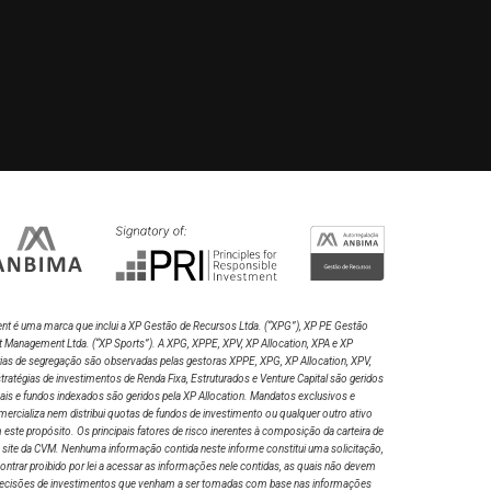
nt é uma marca que inclui a XP Gestão de Recursos Ltda.
(“XPG”), XP PE Gestão
t Management Ltda. (“XP Sports”). A XPG, XPPE, XPV, XP Allocation, XPA e XP
rias de segregação são observadas pelas gestoras XPPE, XPG, XP Allocation, XPV,
atégias de investimentos de Renda Fixa, Estruturados e Venture Capital são geridos
nais e fundos indexados são geridos pela XP Allocation. Mandatos exclusivos e
ercializa nem distribui quotas de fundos de investimento ou qualquer outro ativo
te propósito. Os principais fatores de risco inerentes à composição da carteira de
o site da CVM. Nenhuma informação contida neste informe constitui uma solicitação,
ntrar proibido por lei a acessar as informações nele contidas, as quais não devem
por decisões de investimentos que venham a ser tomadas com base nas informações