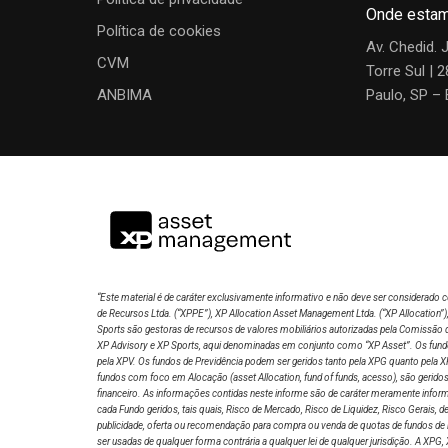
Onde esta
Política de cookies
Av. Chedid. 
CVM
Torre Sul | 
ANBIMA
Paulo, SP – 
“Este material é de caráter exclusivamente informativo e não deve ser considera
de Recursos Ltda. (“XPPE”), XP Allocation Asset Management Ltda. (“XP Allocation”
Sports são gestoras de recursos de valores mobiliários autorizadas pela Comissão 
XP Advisory e XP Sports, aqui denominadas em conjunto como “XP Asset”. Os fundos 
pela XPV. Os fundos de Previdência podem ser geridos tanto pela XPG quanto pela XP
fundos com foco em Alocação (asset Allocation, fund of funds, acesso), são geridos
financeiro. As informações contidas neste informe são de caráter meramente informa
cada Fundo geridos, tais quais, Risco de Mercado, Risco de Liquidez, Risco Gerais,
publicidade, oferta ou recomendação para compra ou venda de quotas de fundos de in
ser usadas de qualquer forma contrária a qualquer lei de qualquer jurisdição. A X