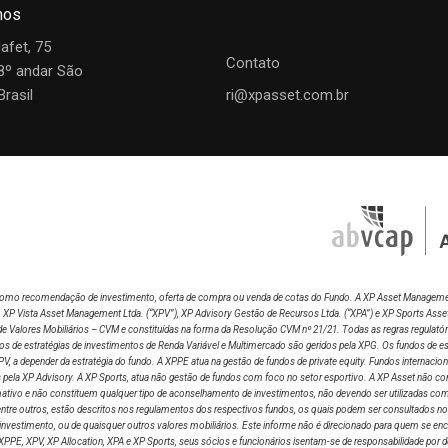
mos
Jafet, 75
Contato
28º andar São
Brasil
ri@xpasset.com.br
do como recomendação de investimento, oferta de compra ou venda de cotas do Fundo. A XP Asset Manageme
), XP Vista Asset Management Ltda.
(“XPV”), XP Advisory Gestão de Recursos Ltda. (“XPA”) e XP Sports Asse
de Valores Mobiliários – CVM e constituídas na forma da Resolução CVM nº 21/21. Todas as regras regulató
de estratégias de investimentos de Renda Variável e Multimercado são geridos pela XPG. Os fundos de estr
V, a depender da estratégia do fundo. A XPPE atua na gestão de fundos de private equity. Fundos internacio
 pela XP Advisory. A XP Sports, atua não gestão de fundos com foco no setor esportivo. A XP Asset não com
tivo e não constituem qualquer tipo de aconselhamento de investimentos, não devendo ser utilizadas com es
 dentre outros, estão descritos nos regulamentos dos respectivos fundos, os quais podem ser consultados n
vestimento, ou de quaisquer outros valores mobiliários. Este informe não é direcionado para quem se enco
PG, XPPE, XPV, XP Allocation, XPA e XP Sports, seus sócios e funcionários isentam-se de responsabilidade 