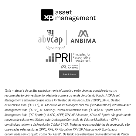
“Este material é de caráter exclusivamente informativo e não deve ser considerado como
recomendação de investimento, oferta de compra ou venda de cotas do Fundo. A XP Asset
Management é uma marca que inclui a XP Gestão de Recursos Ltda.
(“XPG”), XP PE Gestão
de Recursos Ltda. (“XPPE”), XP Allocation Asset Management Ltda. (“XP Allocation”), XP Vista Asset
Management Ltda.
(“XPV”), XP Advisory Gestão de Recursos Ltda. (“XPA”) e XP Sports Asset
Management Ltda. (“XP Sports”). A XPG, XPPE, XPV, XP Allocation, XPA e XP Sports são gestoras de
recursos de valores mobiliários autorizadas pela Comissão de Valores Mobiliários – CVM e
constituídas na forma da Resolução CVM nº 21/21. Todas as regras regulatórias de segregação são
observadas pelas gestoras XPPE, XPG, XP Allocation, XPV, XP Advisory e XP Sports, aqui
denominadas em conjunto como “XP Asset”. Os fundos de estratégias de investimentos de Renda