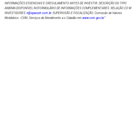
INFORMAÇÕES ESSENCIAIS E OREGULAMENTO ANTES DE INVESTIR. DESCRIÇÃO DO TIPO
ANBIMA DISPONÍVEL NOFORMULÁRIO DE INFORMAÇÕES COMPLEMENTARES. RELAÇÃO CO M
INVESTIDORES:
ri@xpasset.com.br
. SUPERVISÃO E FISCALIZAÇÃO: Comissão de Valores
Mobiliários –CVM ; Serviços de Atendimento a o Cidadão em
www.cvm.gov.br
.”