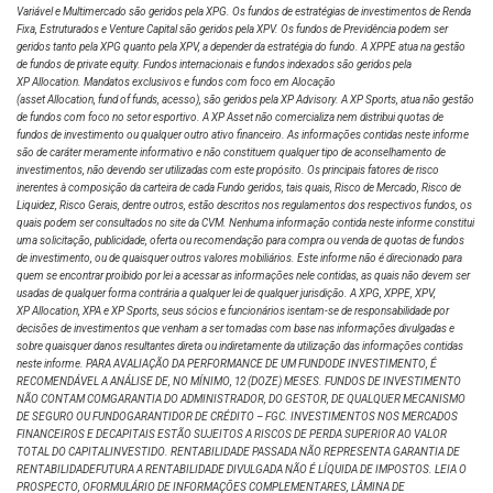
Variável e Multimercado são geridos pela XPG. Os fundos de estratégias de investimentos de Renda
Fixa, Estruturados e Venture Capital são geridos pela XPV. Os fundos de Previdência podem ser
geridos tanto pela XPG quanto pela XPV, a depender da estratégia do fundo. A XPPE atua na gestão
de fundos de private equity. Fundos internacionais e fundos indexados são geridos pela
XP Allocation. Mandatos exclusivos e fundos com foco em Alocação
(asset Allocation, fund of funds, acesso), são geridos pela XP Advisory. A XP Sports, atua não gestão
de fundos com foco no setor esportivo. A XP Asset não comercializa nem distribui quotas de
fundos de investimento ou qualquer outro ativo financeiro. As informações contidas neste informe
são de caráter meramente informativo e não constituem qualquer tipo de aconselhamento de
investimentos, não devendo ser utilizadas com este propósito. Os principais fatores de risco
inerentes à composição da carteira de cada Fundo geridos, tais quais, Risco de Mercado, Risco de
Liquidez, Risco Gerais, dentre outros, estão descritos nos regulamentos dos respectivos fundos, os
quais podem ser consultados no site da CVM. Nenhuma informação contida neste informe constitui
uma solicitação, publicidade, oferta ou recomendação para compra ou venda de quotas de fundos
de investimento, ou de quaisquer outros valores mobiliários. Este informe não é direcionado para
quem se encontrar proibido por lei a acessar as informações nele contidas, as quais não devem ser
usadas de qualquer forma contrária a qualquer lei de qualquer jurisdição. A XPG, XPPE, XPV,
XP Allocation, XPA e XP Sports, seus sócios e funcionários isentam-se de responsabilidade por
decisões de investimentos que venham a ser tomadas com base nas informações divulgadas e
sobre quaisquer danos resultantes direta ou indiretamente da utilização das informações contidas
neste informe. PARA AVALIAÇÃO DA PERFORMANCE DE UM FUNDODE INVESTIMENTO, É
RECOMENDÁVEL A ANÁLISE DE, NO MÍNIMO, 12 (DOZE) MESES. FUNDOS DE INVESTIMENTO
NÃO CONTAM COMGARANTIA DO ADMINISTRADOR, DO GESTOR, DE QUALQUER MECANISMO
DE SEGURO OU FUNDOGARANTIDOR DE CRÉDITO – FGC. INVESTIMENTOS NOS MERCADOS
FINANCEIROS E DECAPITAIS ESTÃO SUJEITOS A RISCOS DE PERDA SUPERIOR AO VALOR
TOTAL DO CAPITALINVESTIDO. RENTABILIDADE PASSADA NÃO REPRESENTA GARANTIA DE
RENTABILIDADEFUTURA A RENTABILIDADE DIVULGADA NÃO É LÍQUIDA DE IMPOSTOS. LEIA O
PROSPECTO, OFORMULÁRIO DE INFORMAÇÕES COMPLEMENTARES, LÂMINA DE