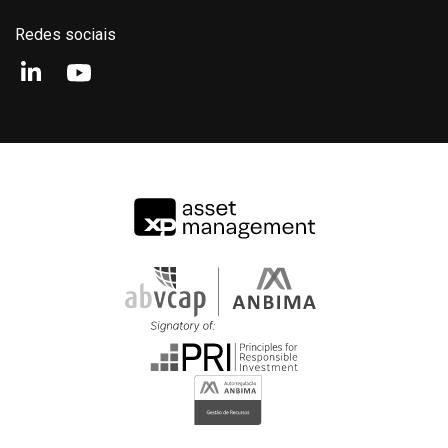
Analista
Gráfico de rentabilidade
Redes sociais
Desde o início
12M
24M
36M
Luise Bastos
Analista
100%
50%
0%
-50%
2020
2022
2024
2026
AXA WF US HIGH YIELD BONDS BR USD ADV FIC FIM I…
S&P