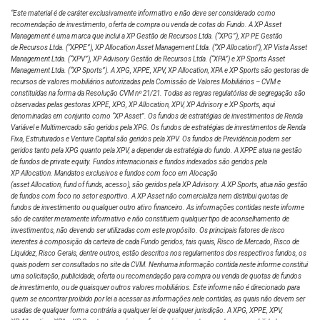
“Este material é de caráter exclusivamente informativo e não deve ser considerado como
recomendação de investimento, oferta de compra ou venda de cotas do Fundo. A XP Asset
Management é uma marca que inclui a XP Gestão de Recursos Ltda.
(“XPG”), XP PE Gestão
de Recursos Ltda. (“XPPE”), XP Allocation Asset Management Ltda. (“XP Allocation”), XP Vista Asset
Management Ltda.
(“XPV”), XP Advisory Gestão de Recursos Ltda. (“XPA”) e XP Sports Asset
Management Ltda. (“XP Sports”). A XPG, XPPE, XPV, XP Allocation, XPA e XP Sports são gestoras de
recursos de valores mobiliários autorizadas pela Comissão de Valores Mobiliários – CVM e
constituídas na forma da Resolução CVM nº 21/21. Todas as regras regulatórias de segregação são
observadas pelas gestoras XPPE, XPG, XP Allocation, XPV, XP Advisory e XP Sports, aqui
denominadas em conjunto como “XP Asset”. Os fundos de estratégias de investimentos de Renda
Variável e Multimercado são geridos pela XPG. Os fundos de estratégias de investimentos de Renda
Fixa, Estruturados e Venture Capital são geridos pela XPV. Os fundos de Previdência podem ser
geridos tanto pela XPG quanto pela XPV, a depender da estratégia do fundo. A XPPE atua na gestão
de fundos de private equity. Fundos internacionais e fundos indexados são geridos pela
XP Allocation. Mandatos exclusivos e fundos com foco em Alocação
(asset Allocation, fund of funds, acesso), são geridos pela XP Advisory. A XP Sports, atua não gestão
de fundos com foco no setor esportivo. A XP Asset não comercializa nem distribui quotas de
fundos de investimento ou qualquer outro ativo financeiro. As informações contidas neste informe
são de caráter meramente informativo e não constituem qualquer tipo de aconselhamento de
investimentos, não devendo ser utilizadas com este propósito. Os principais fatores de risco
inerentes à composição da carteira de cada Fundo geridos, tais quais, Risco de Mercado, Risco de
Liquidez, Risco Gerais, dentre outros, estão descritos nos regulamentos dos respectivos fundos, os
quais podem ser consultados no site da CVM. Nenhuma informação contida neste informe constitui
uma solicitação, publicidade, oferta ou recomendação para compra ou venda de quotas de fundos
de investimento, ou de quaisquer outros valores mobiliários. Este informe não é direcionado para
quem se encontrar proibido por lei a acessar as informações nele contidas, as quais não devem ser
usadas de qualquer forma contrária a qualquer lei de qualquer jurisdição. A XPG, XPPE, XPV,