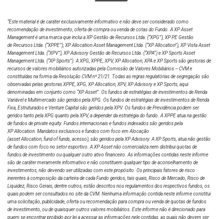
Portfolio Manager
“Este material é de caráter exclusivamente informativo e não deve ser considerado como
recomendação de investimento, oferta de compra ou venda de cotas do Fundo. A XP Asset
Management é uma marca que inclui a XP Gestão de Recursos Ltda.
(“XPG”), XP PE Gestão
de Recursos Ltda. (“XPPE”), XP Allocation Asset Management Ltda. (“XP Allocation”), XP Vista Asset
Thais Prado
Management Ltda.
(“XPV”), XP Advisory Gestão de Recursos Ltda. (“XPA”) e XP Sports Asset
Management Ltda. (“XP Sports”). A XPG, XPPE, XPV, XP Allocation, XPA e XP Sports são gestoras de
Portfolio ManagerI
recursos de valores mobiliários autorizadas pela Comissão de Valores Mobiliários – CVM e
constituídas na forma da Resolução CVM nº 21/21. Todas as regras regulatórias de segregação são
observadas pelas gestoras XPPE, XPG, XP Allocation, XPV, XP Advisory e XP Sports, aqui
denominadas em conjunto como “XP Asset”. Os fundos de estratégias de investimentos de Renda
Variável e Multimercado são geridos pela XPG. Os fundos de estratégias de investimentos de Renda
Regina Moraes
Fixa, Estruturados e Venture Capital são geridos pela XPV. Os fundos de Previdência podem ser
geridos tanto pela XPG quanto pela XPV, a depender da estratégia do fundo. A XPPE atua na gestão
Analista
de fundos de private equity. Fundos internacionais e fundos indexados são geridos pela
XP Allocation. Mandatos exclusivos e fundos com foco em Alocação
(asset Allocation, fund of funds, acesso), são geridos pela XP Advisory. A XP Sports, atua não gestão
de fundos com foco no setor esportivo. A XP Asset não comercializa nem distribui quotas de
fundos de investimento ou qualquer outro ativo financeiro. As informações contidas neste informe
Davi Fontenele
são de caráter meramente informativo e não constituem qualquer tipo de aconselhamento de
investimentos, não devendo ser utilizadas com este propósito. Os principais fatores de risco
Analista
inerentes à composição da carteira de cada Fundo geridos, tais quais, Risco de Mercado, Risco de
Liquidez, Risco Gerais, dentre outros, estão descritos nos regulamentos dos respectivos fundos, os
quais podem ser consultados no site da CVM. Nenhuma informação contida neste informe constitui
uma solicitação, publicidade, oferta ou recomendação para compra ou venda de quotas de fundos
Sergio Batelo
de investimento, ou de quaisquer outros valores mobiliários. Este informe não é direcionado para
quem se encontrar proibido por lei a acessar as informações nele contidas, as quais não devem ser