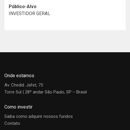
Público-Alvo
INVESTIDOR GERAL
Histórico de Documentos
XP Advisory
Luiz Sorge
Investment Solutions
Regulamento
Confira abaixo o vídeo sobre a XP Advisory, gerida por
Rogério Freitas.
Material de Divulgação
Artur Wichmann
Onde estamos
CIO
Av. Chedid. Jafet, 75
Torre Sul | 28º andar São Paulo, SP – Brasil
Victoria Tofolo
Como investir
Portfolio Manager
Saiba como adquirir nossos fundos
Contato