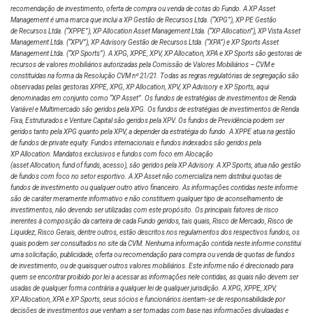
recomendação de investimento, oferta de compra ou venda de cotas do Fundo. A XP Asset
Management é uma marca que inclui a XP Gestão de Recursos Ltda.
(“XPG”), XP PE Gestão
de Recursos Ltda. (“XPPE”), XP Allocation Asset Management Ltda. (“XP Allocation”), XP Vista Asset
Management Ltda.
(“XPV”), XP Advisory Gestão de Recursos Ltda. (“XPA”) e XP Sports Asset
Management Ltda. (“XP Sports”). A XPG, XPPE, XPV, XP Allocation, XPA e XP Sports são gestoras de
recursos de valores mobiliários autorizadas pela Comissão de Valores Mobiliários – CVM e
constituídas na forma da Resolução CVM nº 21/21. Todas as regras regulatórias de segregação são
observadas pelas gestoras XPPE, XPG, XP Allocation, XPV, XP Advisory e XP Sports, aqui
denominadas em conjunto como “XP Asset”. Os fundos de estratégias de investimentos de Renda
Variável e Multimercado são geridos pela XPG. Os fundos de estratégias de investimentos de Renda
Fixa, Estruturados e Venture Capital são geridos pela XPV. Os fundos de Previdência podem ser
geridos tanto pela XPG quanto pela XPV, a depender da estratégia do fundo. A XPPE atua na gestão
de fundos de private equity. Fundos internacionais e fundos indexados são geridos pela
XP Allocation. Mandatos exclusivos e fundos com foco em Alocação
(asset Allocation, fund of funds, acesso), são geridos pela XP Advisory. A XP Sports, atua não gestão
de fundos com foco no setor esportivo. A XP Asset não comercializa nem distribui quotas de
fundos de investimento ou qualquer outro ativo financeiro. As informações contidas neste informe
são de caráter meramente informativo e não constituem qualquer tipo de aconselhamento de
investimentos, não devendo ser utilizadas com este propósito. Os principais fatores de risco
inerentes à composição da carteira de cada Fundo geridos, tais quais, Risco de Mercado, Risco de
Liquidez, Risco Gerais, dentre outros, estão descritos nos regulamentos dos respectivos fundos, os
quais podem ser consultados no site da CVM. Nenhuma informação contida neste informe constitui
uma solicitação, publicidade, oferta ou recomendação para compra ou venda de quotas de fundos
de investimento, ou de quaisquer outros valores mobiliários. Este informe não é direcionado para
quem se encontrar proibido por lei a acessar as informações nele contidas, as quais não devem ser
usadas de qualquer forma contrária a qualquer lei de qualquer jurisdição. A XPG, XPPE, XPV,
XP Allocation, XPA e XP Sports, seus sócios e funcionários isentam-se de responsabilidade por
decisões de investimentos que venham a ser tomadas com base nas informações divulgadas e