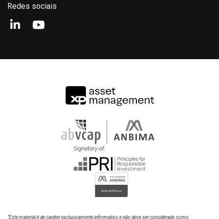
Redes sociais
0%
Luise Bastos
Analista
-20%
-40%
-60%
2022
2024
2026
JPM CHINA EQUITY ADVISORY FIA IE
“Este material é de caráter exclusivamente informativo e não deve ser considerado como