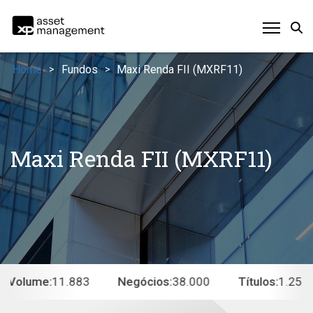
Home
Fundos
Maxi Renda FII (MXRF11)
>
>
Maxi Renda FII (MXRF11)
Volume:
11.883
Negócios:
38.000
Títulos:
1.253.