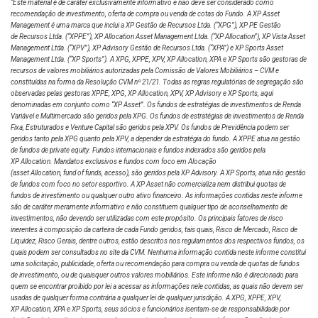
Informes
“Este material é de caráter exclusivamente informativo e não deve ser considerado como
recomendação de investimento, oferta de compra ou venda de cotas do Fundo. A XP Asset
Sobre a Estratégia de Crédito
Management é uma marca que inclui a XP Gestão de Recursos Ltda.
(“XPG”), XP PE Gestão
de Recursos Ltda. (“XPPE”), XP Allocation Asset Management Ltda. (“XP Allocation”), XP Vista Asset
Vinicius Salgado
Imobiliário
Management Ltda.
(“XPV”), XP Advisory Gestão de Recursos Ltda. (“XPA”) e XP Sports Asset
Management Ltda. (“XP Sports”). A XPG, XPPE, XPV, XP Allocation, XPA e XP Sports são gestoras de
Assembleias
Analista
recursos de valores mobiliários autorizadas pela Comissão de Valores Mobiliários – CVM e
constituídas na forma da Resolução CVM nº 21/21. Todas as regras regulatórias de segregação são
observadas pelas gestoras XPPE, XPG, XP Allocation, XPV, XP Advisory e XP Sports, aqui
Confira abaixo o vídeo sobre a estratégia de crédito
denominadas em conjunto como “XP Asset”. Os fundos de estratégias de investimentos de Renda
imobiliário, gerida por André Masetti.
Variável e Multimercado são geridos pela XPG. Os fundos de estratégias de investimentos de Renda
Lucas Alvares
Fixa, Estruturados e Venture Capital são geridos pela XPV. Os fundos de Previdência podem ser
HISTÓRICO
geridos tanto pela XPG quanto pela XPV, a depender da estratégia do fundo. A XPPE atua na gestão
Analista
de fundos de private equity. Fundos internacionais e fundos indexados são geridos pela
XP Allocation. Mandatos exclusivos e fundos com foco em Alocação
(asset Allocation, fund of funds, acesso), são geridos pela XP Advisory. A XP Sports, atua não gestão
de fundos com foco no setor esportivo. A XP Asset não comercializa nem distribui quotas de
Última atualização:
MXRF11
fundos de investimento ou qualquer outro ativo financeiro. As informações contidas neste informe
Gustavo Aurelio
07/08/26 18:39
são de caráter meramente informativo e não constituem qualquer tipo de aconselhamento de
investimentos, não devendo ser utilizadas com este propósito. Os principais fatores de risco
Analista
inerentes à composição da carteira de cada Fundo geridos, tais quais, Risco de Mercado, Risco de
Liquidez, Risco Gerais, dentre outros, estão descritos nos regulamentos dos respectivos fundos, os
quais podem ser consultados no site da CVM. Nenhuma informação contida neste informe constitui
Data
uma solicitação, publicidade, oferta ou recomendação para compra ou venda de quotas de fundos
Henrique Velasco
de investimento, ou de quaisquer outros valores mobiliários. Este informe não é direcionado para
quem se encontrar proibido por lei a acessar as informações nele contidas, as quais não devem ser
usadas de qualquer forma contrária a qualquer lei de qualquer jurisdição. A XPG, XPPE, XPV,
Analista
XP Allocation, XPA e XP Sports, seus sócios e funcionários isentam-se de responsabilidade por