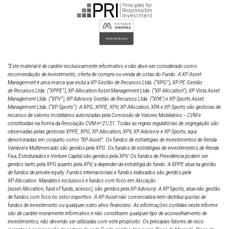
“Este material é de caráter exclusivamente informativo e não deve ser considerado como
recomendação de investimento, oferta de compra ou venda de cotas do Fundo. A XP Asset
Management é uma marca que inclui a XP Gestão de Recursos Ltda.
(“XPG”), XP PE Gestão
de Recursos Ltda. (“XPPE”), XP Allocation Asset Management Ltda. (“XP Allocation”), XP Vista Asset
Management Ltda.
(“XPV”), XP Advisory Gestão de Recursos Ltda. (“XPA”) e XP Sports Asset
Management Ltda. (“XP Sports”). A XPG, XPPE, XPV, XP Allocation, XPA e XP Sports são gestoras de
recursos de valores mobiliários autorizadas pela Comissão de Valores Mobiliários – CVM e
constituídas na forma da Resolução CVM nº 21/21. Todas as regras regulatórias de segregação são
observadas pelas gestoras XPPE, XPG, XP Allocation, XPV, XP Advisory e XP Sports, aqui
denominadas em conjunto como “XP Asset”. Os fundos de estratégias de investimentos de Renda
Variável e Multimercado são geridos pela XPG. Os fundos de estratégias de investimentos de Renda
Fixa, Estruturados e Venture Capital são geridos pela XPV. Os fundos de Previdência podem ser
geridos tanto pela XPG quanto pela XPV, a depender da estratégia do fundo. A XPPE atua na gestão
de fundos de private equity. Fundos internacionais e fundos indexados são geridos pela
XP Allocation. Mandatos exclusivos e fundos com foco em Alocação
(asset Allocation, fund of funds, acesso), são geridos pela XP Advisory. A XP Sports, atua não gestão
de fundos com foco no setor esportivo. A XP Asset não comercializa nem distribui quotas de
fundos de investimento ou qualquer outro ativo financeiro. As informações contidas neste informe
são de caráter meramente informativo e não constituem qualquer tipo de aconselhamento de
investimentos, não devendo ser utilizadas com este propósito. Os principais fatores de risco