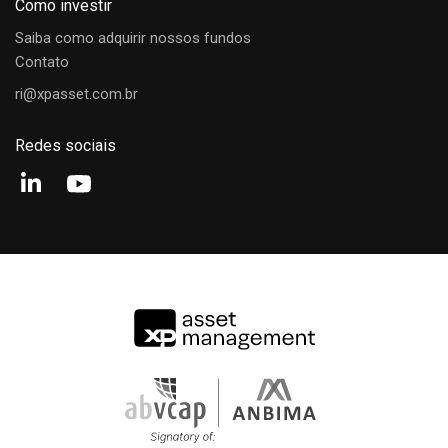
Como investir
Analista
Saiba como adquirir nossos fundos
Contato
Qual o público alvo do fundo?
Leonardo Pinsdorf
ri@xpasset.com.br
Analista
Redes sociais
Qual o prazo de duração do fundo?
Luise Bastos
Analista
Quais são os custos do fundo?
Há alguma oferta em andamento?
Qual a diferença do valor patrimonial e do
valor à mercado do fundo?