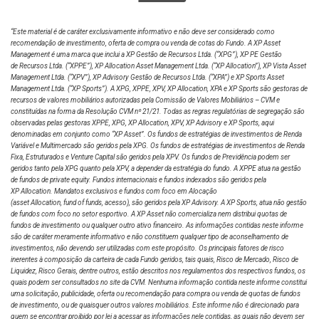
Portfolio Manager
“Este material é de caráter exclusivamente informativo e não deve ser considerado como
recomendação de investimento, oferta de compra ou venda de cotas do Fundo. A XP Asset
Management é uma marca que inclui a XP Gestão de Recursos Ltda.
(“XPG”), XP PE Gestão
de Recursos Ltda. (“XPPE”), XP Allocation Asset Management Ltda. (“XP Allocation”), XP Vista Asset
Thais Prado
Management Ltda.
(“XPV”), XP Advisory Gestão de Recursos Ltda. (“XPA”) e XP Sports Asset
Management Ltda. (“XP Sports”). A XPG, XPPE, XPV, XP Allocation, XPA e XP Sports são gestoras de
Portfolio ManagerI
recursos de valores mobiliários autorizadas pela Comissão de Valores Mobiliários – CVM e
constituídas na forma da Resolução CVM nº 21/21. Todas as regras regulatórias de segregação são
observadas pelas gestoras XPPE, XPG, XP Allocation, XPV, XP Advisory e XP Sports, aqui
denominadas em conjunto como “XP Asset”. Os fundos de estratégias de investimentos de Renda
Variável e Multimercado são geridos pela XPG. Os fundos de estratégias de investimentos de Renda
Regina Moraes
Fixa, Estruturados e Venture Capital são geridos pela XPV. Os fundos de Previdência podem ser
geridos tanto pela XPG quanto pela XPV, a depender da estratégia do fundo. A XPPE atua na gestão
Analista
de fundos de private equity. Fundos internacionais e fundos indexados são geridos pela
XP Allocation. Mandatos exclusivos e fundos com foco em Alocação
(asset Allocation, fund of funds, acesso), são geridos pela XP Advisory. A XP Sports, atua não gestão
de fundos com foco no setor esportivo. A XP Asset não comercializa nem distribui quotas de
fundos de investimento ou qualquer outro ativo financeiro. As informações contidas neste informe
Davi Fontenele
são de caráter meramente informativo e não constituem qualquer tipo de aconselhamento de
investimentos, não devendo ser utilizadas com este propósito. Os principais fatores de risco
Analista
inerentes à composição da carteira de cada Fundo geridos, tais quais, Risco de Mercado, Risco de
Liquidez, Risco Gerais, dentre outros, estão descritos nos regulamentos dos respectivos fundos, os
quais podem ser consultados no site da CVM. Nenhuma informação contida neste informe constitui
uma solicitação, publicidade, oferta ou recomendação para compra ou venda de quotas de fundos
Sergio Batelo
de investimento, ou de quaisquer outros valores mobiliários. Este informe não é direcionado para
quem se encontrar proibido por lei a acessar as informações nele contidas, as quais não devem ser