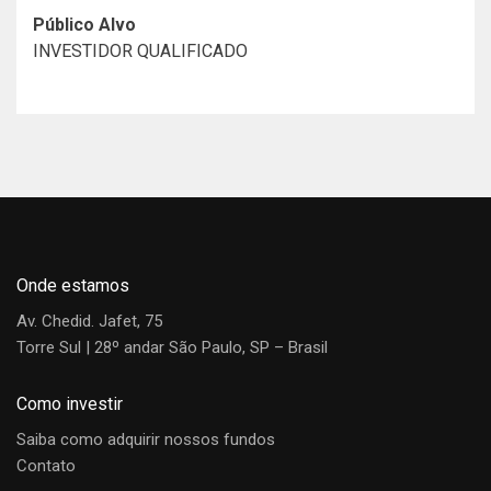
Público Alvo
INVESTIDOR QUALIFICADO
Histórico de Documentos
XP Advisory
Luiz Sorge
Investment Solutions
Regulamento
Material de Divulgação
Confira abaixo o vídeo sobre a XP Advisory, gerida por
Rogério Freitas.
Artur Wichmann
Onde estamos
CIO
Av. Chedid. Jafet, 75
Torre Sul | 28º andar São Paulo, SP – Brasil
Victoria Tofolo
Como investir
Portfolio Manager
Saiba como adquirir nossos fundos
Contato