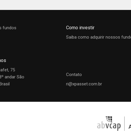
lgação
Cota (R$)
Dia
Mês
Ano
12M
fundos indexados com Danilo Gabriel.
6
R$ 3,66277590
-0,19%
2,94%
16,60%
30,52%
Camila Wanous
Leonardo Pinsd
Como investir
s fundos
Analista
Analista
Saiba como adquirir nossos fund
mos
Jafet, 75
Contato
28º andar São
Brasil
ri@xpasset.com.br