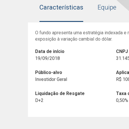
Características
Equipe
O fundo apresenta uma estratégia indexada e r
exposição à variação cambial do dólar.
Data de início
CNPJ
19/09/2018
31.14
Público-alvo
Aplic
Investidor Geral
R$ 10
Liquidação de Resgate
Taxa 
D+2
0,50%
Histórico de Documentos
Fundos Indexados
Danilo Gabriel
Gestor