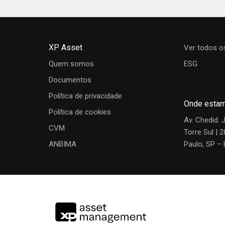
Regulamento
Material de Divu
Fundo
Data
Confira abaixo o vídeo sobre a estratégia de 
TREND BOLSA AMERICANA FIA
06/08/202
Leonardo Vasques
XP Asset
Ver todos o
Portfolio Manager
Quem somos
ESG
Gráfico de rentabilidade
Documentos
Política de privacidade
Luise Bastos
Onde esta
Política de cookies
Analista
Av. Chedid. 
CVM
Torre Sul | 
ANBIMA
Paulo, SP – 