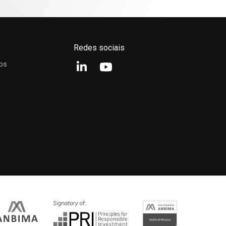
24M
Início
PL (R$)
67,74%
266,28%
R$ 510.005.926,82
orf
Redes sociais
os
Desde o início
12M
24M
36M
250%
200%
150%
100%
50%
0%