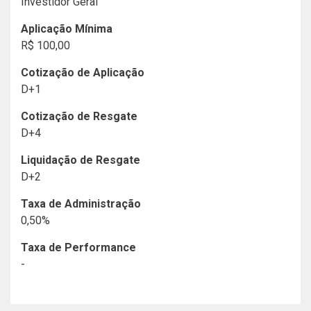
Investidor Geral
Aplicação Mínima
R$ 100,00
Cotização de Aplicação
D+1
Cotização de Resgate
D+4
Liquidação de Resgate
D+2
Taxa de Administração
0,50%
Taxa de Performance
-
Histórico de Documentos
Fundos Indexados
Danilo Gabriel