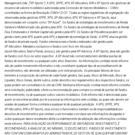
Management Ltda. (“XP Sports”). A XPG, XPPE, XPV, XP Allocation, XPA e XP Sports são gestoras de
recursos de valores mobiliários autorizadas pela Comissão de Valores Mobiliários – CVM e
constituídas na forma da Resolução CVM nº 21/21. Todas as regras regulatórias de segregação são
observadas pelas gestoras XPPE, XPG, XP Allocation, XPV, XP Advisory e XP Sports, aqui
denominadas em conjunto como “XP Asset”. Os fundos de estratégias de investimentos de Renda
Variável e Multimercado são geridos pela XPG. Os fundos de estratégias de investimentos de Renda
Fixa, Estruturados e Venture Capital são geridos pela XPV. Os fundos de Previdência podem ser
geridos tanto pela XPG quanto pela XPV, a depender da estratégia do fundo. A XPPE atua na gestão
de fundos de private equity. Fundos internacionais e fundos indexados são geridos pela
XP Allocation. Mandatos exclusivos e fundos com foco em Alocação
(asset Allocation, fund of funds, acesso), são geridos pela XP Advisory. A XP Sports, atua não gestão
de fundos com foco no setor esportivo. A XP Asset não comercializa nem distribui quotas de
fundos de investimento ou qualquer outro ativo financeiro. As informações contidas neste informe
são de caráter meramente informativo e não constituem qualquer tipo de aconselhamento de
investimentos, não devendo ser utilizadas com este propósito. Os principais fatores de risco
inerentes à composição da carteira de cada Fundo geridos, tais quais, Risco de Mercado, Risco de
Liquidez, Risco Gerais, dentre outros, estão descritos nos regulamentos dos respectivos fundos, os
quais podem ser consultados no site da CVM. Nenhuma informação contida neste informe constitui
uma solicitação, publicidade, oferta ou recomendação para compra ou venda de quotas de fundos
de investimento, ou de quaisquer outros valores mobiliários. Este informe não é direcionado para
quem se encontrar proibido por lei a acessar as informações nele contidas, as quais não devem ser
usadas de qualquer forma contrária a qualquer lei de qualquer jurisdição. A XPG, XPPE, XPV,
XP Allocation, XPA e XP Sports, seus sócios e funcionários isentam-se de responsabilidade por
decisões de investimentos que venham a ser tomadas com base nas informações divulgadas e
sobre quaisquer danos resultantes direta ou indiretamente da utilização das informações contidas
neste informe. PARA AVALIAÇÃO DA PERFORMANCE DE UM FUNDODE INVESTIMENTO, É
RECOMENDÁVEL A ANÁLISE DE, NO MÍNIMO, 12 (DOZE) MESES. FUNDOS DE INVESTIMENTO
NÃO CONTAM COMGARANTIA DO ADMINISTRADOR, DO GESTOR, DE QUALQUER MECANISMO