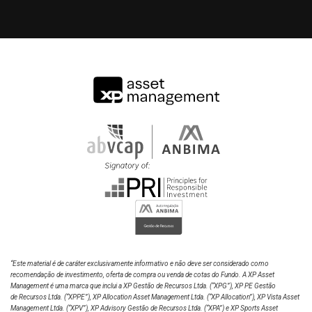
Luise Bastos
Analista
-20%
-40%
-60%
2022
2024
2026
TREND BOLSA CHINESA FIM
“Este material é de caráter exclusivamente informativo e não deve ser considerado como
recomendação de investimento, oferta de compra ou venda de cotas do Fundo. A XP Asset
Management é uma marca que inclui a XP Gestão de Recursos Ltda.
(“XPG”), XP PE Gestão
de Recursos Ltda. (“XPPE”), XP Allocation Asset Management Ltda. (“XP Allocation”), XP Vista Asset
Management Ltda.
(“XPV”), XP Advisory Gestão de Recursos Ltda. (“XPA”) e XP Sports Asset