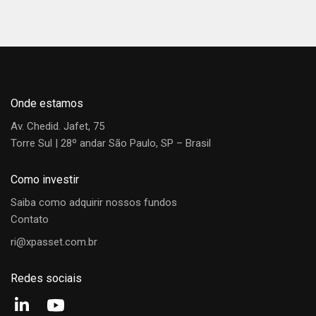
Gestor
Regulamento
Fundo
Data
Cota (R$)
Dia
Confira abaixo o vídeo sobre a estratégia de fundos
indexados com Danilo Gabriel.
TREND
BOLSA
Leonardo Vasques
06/08/2026
R$ 1,10167920
-0,73%
CHINESA
Onde estamos
Portfolio Manager
FIM
Av. Chedid. Jafet, 75
Torre Sul | 28º andar São Paulo, SP – Brasil
Gráfico de rentabilidade
Camila Wanous
Desde o início
12M
24M
36M
Como investir
Analista
Saiba como adquirir nossos fundos
Contato
40%
Leonardo Pinsdorf
ri@xpasset.com.br
Analista
20%
Redes sociais
0%