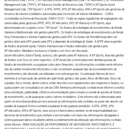
de Recursos Ltda. (“XPPE”), XP Allocation Asset Management Ltda. (“XP Allocation”), XP Vista Asset
Management Ltda.
(“XPV”), XP Advisory Gestão de Recursos Ltda. (“XPA”) e XP Sports Asset
Management Ltda. (“XP Sports”). A XPG, XPPE, XPV, XP Allocation, XPA e XP Sports são gestoras de
recursos de valores mobiliários autorizadas pela Comissão de Valores Mobiliários – CVM e
constituídas na forma da Resolução CVM nº 21/21. Todas as regras regulatórias de segregação são
observadas pelas gestoras XPPE, XPG, XP Allocation, XPV, XP Advisory e XP Sports, aqui
denominadas em conjunto como “XP Asset”. Os fundos de estratégias de investimentos de Renda
Variável e Multimercado são geridos pela XPG. Os fundos de estratégias de investimentos de Renda
Fixa, Estruturados e Venture Capital são geridos pela XPV. Os fundos de Previdência podem ser
geridos tanto pela XPG quanto pela XPV, a depender da estratégia do fundo. A XPPE atua na gestão
de fundos de private equity. Fundos internacionais e fundos indexados são geridos pela
XP Allocation. Mandatos exclusivos e fundos com foco em Alocação
(asset Allocation, fund of funds, acesso), são geridos pela XP Advisory. A XP Sports, atua não gestão
de fundos com foco no setor esportivo. A XP Asset não comercializa nem distribui quotas de
fundos de investimento ou qualquer outro ativo financeiro. As informações contidas neste informe
são de caráter meramente informativo e não constituem qualquer tipo de aconselhamento de
investimentos, não devendo ser utilizadas com este propósito. Os principais fatores de risco
inerentes à composição da carteira de cada Fundo geridos, tais quais, Risco de Mercado, Risco de
Liquidez, Risco Gerais, dentre outros, estão descritos nos regulamentos dos respectivos fundos, os
quais podem ser consultados no site da CVM. Nenhuma informação contida neste informe constitui
uma solicitação, publicidade, oferta ou recomendação para compra ou venda de quotas de fundos
de investimento, ou de quaisquer outros valores mobiliários. Este informe não é direcionado para
quem se encontrar proibido por lei a acessar as informações nele contidas, as quais não devem ser
usadas de qualquer forma contrária a qualquer lei de qualquer jurisdição. A XPG, XPPE, XPV,
XP Allocation, XPA e XP Sports, seus sócios e funcionários isentam-se de responsabilidade por
decisões de investimentos que venham a ser tomadas com base nas informações divulgadas e
sobre quaisquer danos resultantes direta ou indiretamente da utilização das informações contidas
neste informe. PARA AVALIAÇÃO DA PERFORMANCE DE UM FUNDODE INVESTIMENTO, É