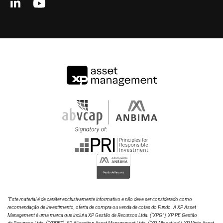
Luise Bastos
60%
Analista
40%
20%
0%
2022
2024
2026
TREND PÓS-FIXADO XP SEGUROS PREV FIC FIRF
CDI
“Este material é de caráter exclusivamente informativo e não deve ser considerado como
recomendação de investimento, oferta de compra ou venda de cotas do Fundo. A XP Asset
Management é uma marca que inclui a XP Gestão de Recursos Ltda.
(“XPG”), XP PE Gestão