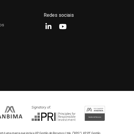
%
73,72%
188,87%
R$ 44.411.860,04
Redes sociais
os
Desde o início
12M
24M
36M
150%
100%
50%
0%
nt é uma marca que inclui a XP Gestão de Recursos Ltda.
(“XPG”), XP PE Gestão