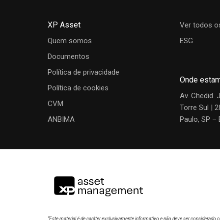
WELLINGTON EUROPEAN EQUITY
06/08/2
ADVISORY FIA IE
XP Asset
Ver todos o
Quem somos
ESG
Gráfico de rentabilidade
Documentos
Política de privacidade
Onde esta
Política de cookies
Av. Chedid. 
CVM
Torre Sul | 
ANBIMA
Paulo, SP – 
“Este material é de caráter exclusivamente informativo e não deve ser considera