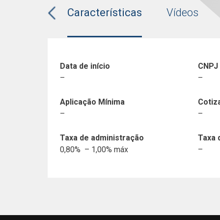
Características
Vídeos
Data de início
CNPJ
–
–
Aplicação Mínima
Cotiz
–
–
Taxa de administração
Taxa 
0,80% – 1,00% máx
–
Histórico de Documentos
Fundo
Data