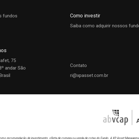
026
R$ 288,87095220
0,12%
2,50%
9,98%
19,97
Como investir
s fundos
Saiba como adquirir nossos fund
mos
Jafet, 75
Contato
28º andar São
Brasil
ri@xpasset.com.br
do como recomendação de investimento, oferta de compra ou venda de cotas do Fundo. A XP Asset Manageme