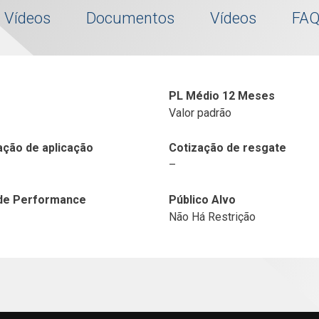
Vídeos
Documentos
Vídeos
FA
PL Médio 12 Meses
Valor padrão
ação de aplicação
Cotização de resgate
–
de Performance
Público Alvo
Não Há Restrição
Cota (R$)
Dia
Mês
Ano
12M