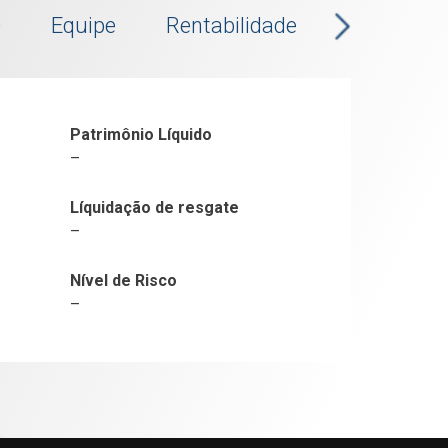
Q
Equipe
Rentabilidade
Patrimônio Líquido
–
Líquidação de resgate
–
Nível de Risco
–
24M
Início
PL (R$)