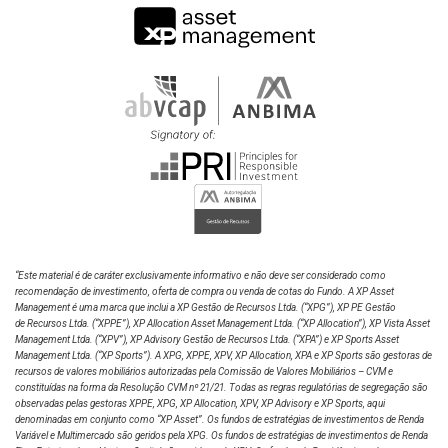
de 6% ao ano.
+1%
R$
30/06/2026
R$ 51,31
4.457,60
41.049.988,34
Distribuição de Rendimentos
+0.5%
Planilha de Fundamentos
Mensal, sendo que será distribuído no mínimo
R$
95% do lucro auferido pelo Fundo
0%
29/06/2026
R$ 51,21
4.448,64
40.967.887,37
semestralmente em regime de caixa. O Fundo
06/07
13/07
20/07
27/07
03/08
poderá, mediante orientação do Gestor ao
Demonstrações Financeiras
Administrador, distribuir os rendimentos até o dia
R$
26/06/2026
R$ 51,22
4.449,65
6. Jul
20. Jul
3. Ago
25 (vinte e cinco) de cada mês ou no dia útil
40.977.553,63
imediatamente anterior.
Informes Diário
XB3011
R$
25/06/2026
R$ 51,09
4.438,49
40.875.113,89
“Este material é de caráter exclusivamente informativo e não deve ser considerado como
recomendação de investimento, oferta de compra ou venda de cotas do Fundo. A XP Asset
Management é uma marca que inclui a XP Gestão de Recursos Ltda.
(“XPG”), XP PE Gestão
Assembleias
de Recursos Ltda. (“XPPE”), XP Allocation Asset Management Ltda. (“XP Allocation”), XP Vista Asset
Management Ltda.
(“XPV”), XP Advisory Gestão de Recursos Ltda. (“XPA”) e XP Sports Asset
Management Ltda. (“XP Sports”). A XPG, XPPE, XPV, XP Allocation, XPA e XP Sports são gestoras de
recursos de valores mobiliários autorizadas pela Comissão de Valores Mobiliários – CVM e
constituídas na forma da Resolução CVM nº 21/21. Todas as regras regulatórias de segregação são
Emissões
observadas pelas gestoras XPPE, XPG, XP Allocation, XPV, XP Advisory e XP Sports, aqui
denominadas em conjunto como “XP Asset”. Os fundos de estratégias de investimentos de Renda
Variável e Multimercado são geridos pela XPG. Os fundos de estratégias de investimentos de Renda