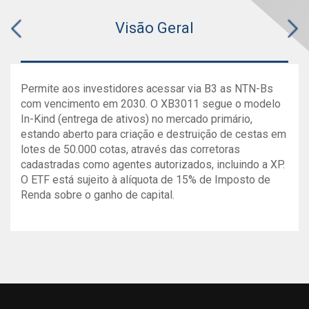
Visão Geral
Permite aos investidores acessar via B3 as NTN-Bs
com vencimento em 2030. O XB3011 segue o modelo
In-Kind (entrega de ativos) no mercado primário,
estando aberto para criação e destruição de cestas em
lotes de 50.000 cotas, através das corretoras
cadastradas como agentes autorizados, incluindo a XP.
O ETF está sujeito à alíquota de 15% de Imposto de
Renda sobre o ganho de capital.
Documentos
GRÁFICO
Primeiros ETFs com vértice de
Valor
Danilo Gabriel
Categoria
Código/Ticker
ISIN
Qu
Classificação Anbima
em
NTN-Bs
Cota
Patrimônio
Gestor
Data
pontos
FII Renda/Gestão Ativa/Shopping
Patrimonial
Líquido
do
Última atualização:
XB3011
renda
NTN-B AGO-
BRSTNCNTB3B8
9
05/08/26 19:30
índice
Gestor
fixa
30
Neste episódio, falamos sobre os primeiros ETFs de
Relatórios Gerenciais