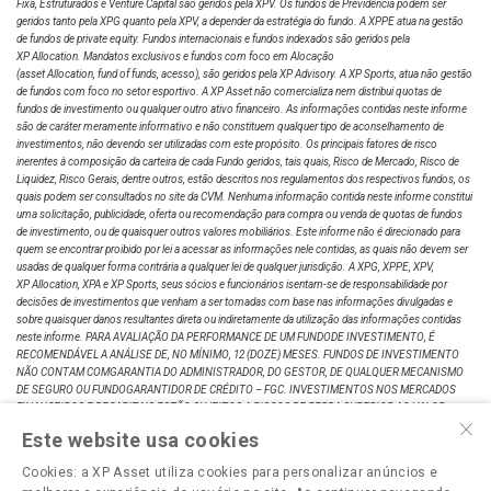
Fixa, Estruturados e Venture Capital são geridos pela XPV. Os fundos de Previdência podem ser
geridos tanto pela XPG quanto pela XPV, a depender da estratégia do fundo. A XPPE atua na gestão
Outros
de fundos de private equity. Fundos internacionais e fundos indexados são geridos pela
XP Allocation. Mandatos exclusivos e fundos com foco em Alocação
(asset Allocation, fund of funds, acesso), são geridos pela XP Advisory. A XP Sports, atua não gestão
de fundos com foco no setor esportivo. A XP Asset não comercializa nem distribui quotas de
fundos de investimento ou qualquer outro ativo financeiro. As informações contidas neste informe
são de caráter meramente informativo e não constituem qualquer tipo de aconselhamento de
Regulamento
investimentos, não devendo ser utilizadas com este propósito. Os principais fatores de risco
inerentes à composição da carteira de cada Fundo geridos, tais quais, Risco de Mercado, Risco de
Liquidez, Risco Gerais, dentre outros, estão descritos nos regulamentos dos respectivos fundos, os
quais podem ser consultados no site da CVM. Nenhuma informação contida neste informe constitui
uma solicitação, publicidade, oferta ou recomendação para compra ou venda de quotas de fundos
de investimento, ou de quaisquer outros valores mobiliários. Este informe não é direcionado para
quem se encontrar proibido por lei a acessar as informações nele contidas, as quais não devem ser
usadas de qualquer forma contrária a qualquer lei de qualquer jurisdição. A XPG, XPPE, XPV,
XP Allocation, XPA e XP Sports, seus sócios e funcionários isentam-se de responsabilidade por
decisões de investimentos que venham a ser tomadas com base nas informações divulgadas e
sobre quaisquer danos resultantes direta ou indiretamente da utilização das informações contidas
neste informe. PARA AVALIAÇÃO DA PERFORMANCE DE UM FUNDODE INVESTIMENTO, É
RECOMENDÁVEL A ANÁLISE DE, NO MÍNIMO, 12 (DOZE) MESES. FUNDOS DE INVESTIMENTO
NÃO CONTAM COMGARANTIA DO ADMINISTRADOR, DO GESTOR, DE QUALQUER MECANISMO
DE SEGURO OU FUNDOGARANTIDOR DE CRÉDITO – FGC. INVESTIMENTOS NOS MERCADOS
FINANCEIROS E DECAPITAIS ESTÃO SUJEITOS A RISCOS DE PERDA SUPERIOR AO VALOR
×
TOTAL DO CAPITALINVESTIDO. RENTABILIDADE PASSADA NÃO REPRESENTA GARANTIA DE
Este website usa cookies
RENTABILIDADEFUTURA A RENTABILIDADE DIVULGADA NÃO É LÍQUIDA DE IMPOSTOS. LEIA O
PROSPECTO, OFORMULÁRIO DE INFORMAÇÕES COMPLEMENTARES, LÂMINA DE
Cookies: a XP Asset utiliza cookies para personalizar anúncios e
INFORMAÇÕES ESSENCIAIS E OREGULAMENTO ANTES DE INVESTIR. DESCRIÇÃO DO TIPO