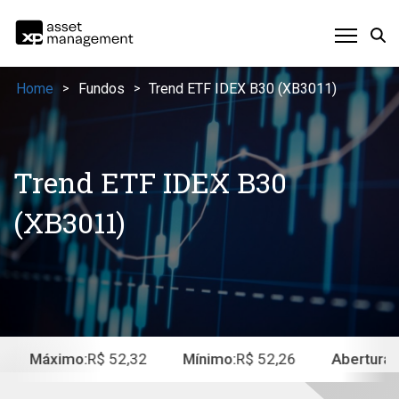
Home
Fundos
Trend ETF IDEX B30 (XB3011)
>
>
Trend ETF IDEX B30
(XB3011)
Máximo:
R$ 52,32
Mínimo:
R$ 52,26
Abertura:
R