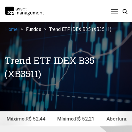
Home
Fundos
Trend ETF IDEX B35 (XB3511)
>
>
Trend ETF IDEX B35
(XB3511)
Máximo:
R$ 52,44
Mínimo:
R$ 52,21
Abertura:
R$