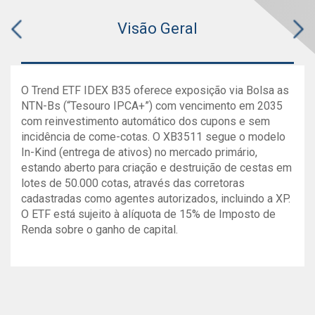
Visão Geral
O Trend ETF IDEX B35 oferece exposição via Bolsa as
NTN-Bs (“Tesouro IPCA+”) com vencimento em 2035
com reinvestimento automático dos cupons e sem
incidência de come-cotas. O XB3511 segue o modelo
In-Kind (entrega de ativos) no mercado primário,
estando aberto para criação e destruição de cestas em
lotes de 50.000 cotas, através das corretoras
cadastradas como agentes autorizados, incluindo a XP.
O ETF está sujeito à alíquota de 15% de Imposto de
Renda sobre o ganho de capital.
Documentos
GRÁFICO
Primeiros ETFs com vértice de
Valor
Danilo Gabriel
Categoria
Código/Ticker
ISIN
Qu
Classificação Anbima
em
NTN-Bs
Cota
Patrimônio
Gestor
Data
pontos
FII Renda/Gestão Ativa/Shopping
Patrimonial
Líquido
do
Última atualização: