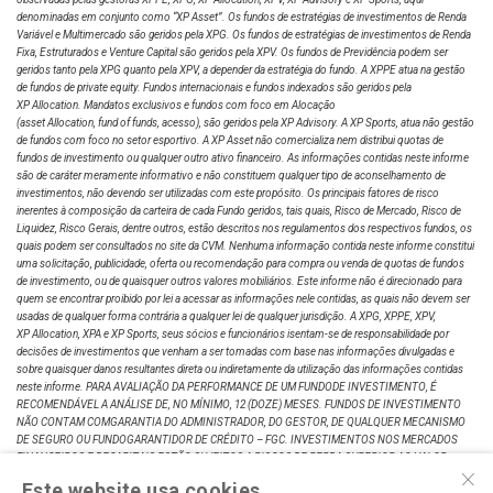
denominadas em conjunto como “XP Asset”. Os fundos de estratégias de investimentos de Renda
Variável e Multimercado são geridos pela XPG. Os fundos de estratégias de investimentos de Renda
Fixa, Estruturados e Venture Capital são geridos pela XPV. Os fundos de Previdência podem ser
geridos tanto pela XPG quanto pela XPV, a depender da estratégia do fundo. A XPPE atua na gestão
de fundos de private equity. Fundos internacionais e fundos indexados são geridos pela
XP Allocation. Mandatos exclusivos e fundos com foco em Alocação
(asset Allocation, fund of funds, acesso), são geridos pela XP Advisory. A XP Sports, atua não gestão
de fundos com foco no setor esportivo. A XP Asset não comercializa nem distribui quotas de
fundos de investimento ou qualquer outro ativo financeiro. As informações contidas neste informe
são de caráter meramente informativo e não constituem qualquer tipo de aconselhamento de
investimentos, não devendo ser utilizadas com este propósito. Os principais fatores de risco
inerentes à composição da carteira de cada Fundo geridos, tais quais, Risco de Mercado, Risco de
Liquidez, Risco Gerais, dentre outros, estão descritos nos regulamentos dos respectivos fundos, os
quais podem ser consultados no site da CVM. Nenhuma informação contida neste informe constitui
uma solicitação, publicidade, oferta ou recomendação para compra ou venda de quotas de fundos
de investimento, ou de quaisquer outros valores mobiliários. Este informe não é direcionado para
quem se encontrar proibido por lei a acessar as informações nele contidas, as quais não devem ser
usadas de qualquer forma contrária a qualquer lei de qualquer jurisdição. A XPG, XPPE, XPV,
XP Allocation, XPA e XP Sports, seus sócios e funcionários isentam-se de responsabilidade por
decisões de investimentos que venham a ser tomadas com base nas informações divulgadas e
sobre quaisquer danos resultantes direta ou indiretamente da utilização das informações contidas
neste informe. PARA AVALIAÇÃO DA PERFORMANCE DE UM FUNDODE INVESTIMENTO, É
RECOMENDÁVEL A ANÁLISE DE, NO MÍNIMO, 12 (DOZE) MESES. FUNDOS DE INVESTIMENTO
NÃO CONTAM COMGARANTIA DO ADMINISTRADOR, DO GESTOR, DE QUALQUER MECANISMO
DE SEGURO OU FUNDOGARANTIDOR DE CRÉDITO – FGC. INVESTIMENTOS NOS MERCADOS
FINANCEIROS E DECAPITAIS ESTÃO SUJEITOS A RISCOS DE PERDA SUPERIOR AO VALOR
×
TOTAL DO CAPITALINVESTIDO. RENTABILIDADE PASSADA NÃO REPRESENTA GARANTIA DE
Este website usa cookies
RENTABILIDADEFUTURA A RENTABILIDADE DIVULGADA NÃO É LÍQUIDA DE IMPOSTOS. LEIA O