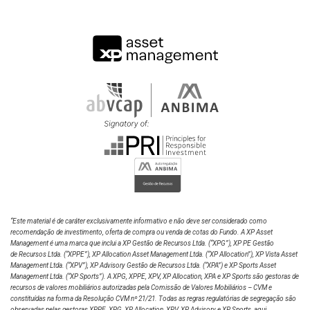
taxas e despesas pagas pelo Fundo, que
59.590.099,10
+1%
exceder a variação acumulada do IPCA acrescido
de 6% ao ano.
+0.5%
R$
23/07/2026
R$ 51,57
4.171,57
59.308.291,40
Distribuição de Rendimentos
0%
Mensal, sendo que será distribuído no mínimo
R$
95% do lucro auferido pelo Fundo
-0.5%
22/07/2026
R$ 51,58
4.172,43
59.321.014,80
semestralmente em regime de caixa. O Fundo
06/07
13/07
20/07
27/07
03/08
poderá, mediante orientação do Gestor ao
Administrador, distribuir os rendimentos até o dia
R$
21/07/2026
R$ 51,82
4.191,42
6. Jul
20. Jul
3. Ago
25 (vinte e cinco) de cada mês ou no dia útil
59.591.394,30
Fundos Indexados
imediatamente anterior.
XB3511
R$
20/07/2026
R$ 52,02
4.208,03
59.828.035,30
Confira abaixo o vídeo sobre a estratégia de fundos
“Este material é de caráter exclusivamente informativo e não deve ser considerado como
indexados com Danilo Gabriel.
recomendação de investimento, oferta de compra ou venda de cotas do Fundo. A XP Asset
Management é uma marca que inclui a XP Gestão de Recursos Ltda.
(“XPG”), XP PE Gestão
de Recursos Ltda. (“XPPE”), XP Allocation Asset Management Ltda. (“XP Allocation”), XP Vista Asset
Management Ltda.
(“XPV”), XP Advisory Gestão de Recursos Ltda. (“XPA”) e XP Sports Asset
Management Ltda. (“XP Sports”). A XPG, XPPE, XPV, XP Allocation, XPA e XP Sports são gestoras de
recursos de valores mobiliários autorizadas pela Comissão de Valores Mobiliários – CVM e
constituídas na forma da Resolução CVM nº 21/21. Todas as regras regulatórias de segregação são
observadas pelas gestoras XPPE, XPG, XP Allocation, XPV, XP Advisory e XP Sports, aqui