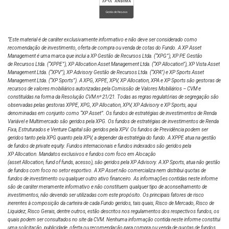
Fundos Indexados
imediatamente anterior.
XB5011
R$
27/07/2026
R$ 51,13
4.043,19
51.132.984,00
Confira abaixo o vídeo sobre a estratégia de fundos
“Este material é de caráter exclusivamente informativo e não deve ser considerado como
indexados com Danilo Gabriel.
recomendação de investimento, oferta de compra ou venda de cotas do Fundo. A XP Asset
Management é uma marca que inclui a XP Gestão de Recursos Ltda.
(“XPG”), XP PE Gestão
de Recursos Ltda. (“XPPE”), XP Allocation Asset Management Ltda. (“XP Allocation”), XP Vista Asset
Management Ltda.
(“XPV”), XP Advisory Gestão de Recursos Ltda. (“XPA”) e XP Sports Asset
Management Ltda. (“XP Sports”). A XPG, XPPE, XPV, XP Allocation, XPA e XP Sports são gestoras de
recursos de valores mobiliários autorizadas pela Comissão de Valores Mobiliários – CVM e
constituídas na forma da Resolução CVM nº 21/21. Todas as regras regulatórias de segregação são
observadas pelas gestoras XPPE, XPG, XP Allocation, XPV, XP Advisory e XP Sports, aqui
denominadas em conjunto como “XP Asset”. Os fundos de estratégias de investimentos de Renda
Variável e Multimercado são geridos pela XPG. Os fundos de estratégias de investimentos de Renda
Fixa, Estruturados e Venture Capital são geridos pela XPV. Os fundos de Previdência podem ser
geridos tanto pela XPG quanto pela XPV, a depender da estratégia do fundo. A XPPE atua na gestão
de fundos de private equity. Fundos internacionais e fundos indexados são geridos pela
XP Allocation. Mandatos exclusivos e fundos com foco em Alocação
(asset Allocation, fund of funds, acesso), são geridos pela XP Advisory. A XP Sports, atua não gestão
de fundos com foco no setor esportivo. A XP Asset não comercializa nem distribui quotas de
fundos de investimento ou qualquer outro ativo financeiro. As informações contidas neste informe
são de caráter meramente informativo e não constituem qualquer tipo de aconselhamento de
investimentos, não devendo ser utilizadas com este propósito. Os principais fatores de risco
inerentes à composição da carteira de cada Fundo geridos, tais quais, Risco de Mercado, Risco de
Liquidez, Risco Gerais, dentre outros, estão descritos nos regulamentos dos respectivos fundos, os
quais podem ser consultados no site da CVM. Nenhuma informação contida neste informe constitui
uma solicitação, publicidade, oferta ou recomendação para compra ou venda de quotas de fundos