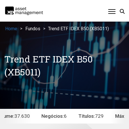
Home
Fundos
Trend ETF IDEX B50 (XB5011)
>
>
Trend ETF IDEX B50
(XB5011)
lume:
37.630
Negócios:
6
Títulos:
729
Máx52: