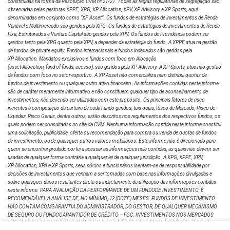
constituídas na forma da Resolução CVM nº 21/21. Todas as regras regulatórias de segregação são
observadas pelas gestoras XPPE, XPG, XP Allocation, XPV, XP Advisory e XP Sports, aqui
denominadas em conjunto como “XP Asset”. Os fundos de estratégias de investimentos de Renda
Variável e Multimercado são geridos pela XPG. Os fundos de estratégias de investimentos de Renda
Regina Moraes
Fixa, Estruturados e Venture Capital são geridos pela XPV. Os fundos de Previdência podem ser
geridos tanto pela XPG quanto pela XPV, a depender da estratégia do fundo. A XPPE atua na gestão
Analista
de fundos de private equity. Fundos internacionais e fundos indexados são geridos pela
XP Allocation. Mandatos exclusivos e fundos com foco em Alocação
(asset Allocation, fund of funds, acesso), são geridos pela XP Advisory. A XP Sports, atua não gestão
de fundos com foco no setor esportivo. A XP Asset não comercializa nem distribui quotas de
fundos de investimento ou qualquer outro ativo financeiro. As informações contidas neste informe
Davi Fontenele
são de caráter meramente informativo e não constituem qualquer tipo de aconselhamento de
investimentos, não devendo ser utilizadas com este propósito. Os principais fatores de risco
Analista
inerentes à composição da carteira de cada Fundo geridos, tais quais, Risco de Mercado, Risco de
Liquidez, Risco Gerais, dentre outros, estão descritos nos regulamentos dos respectivos fundos, os
quais podem ser consultados no site da CVM. Nenhuma informação contida neste informe constitui
uma solicitação, publicidade, oferta ou recomendação para compra ou venda de quotas de fundos
Sergio Batelo
de investimento, ou de quaisquer outros valores mobiliários. Este informe não é direcionado para
quem se encontrar proibido por lei a acessar as informações nele contidas, as quais não devem ser
usadas de qualquer forma contrária a qualquer lei de qualquer jurisdição. A XPG, XPPE, XPV,
Analista
XP Allocation, XPA e XP Sports, seus sócios e funcionários isentam-se de responsabilidade por
decisões de investimentos que venham a ser tomadas com base nas informações divulgadas e
sobre quaisquer danos resultantes direta ou indiretamente da utilização das informações contidas
neste informe. PARA AVALIAÇÃO DA PERFORMANCE DE UM FUNDODE INVESTIMENTO, É
RECOMENDÁVEL A ANÁLISE DE, NO MÍNIMO, 12 (DOZE) MESES. FUNDOS DE INVESTIMENTO
NÃO CONTAM COMGARANTIA DO ADMINISTRADOR, DO GESTOR, DE QUALQUER MECANISMO
DE SEGURO OU FUNDOGARANTIDOR DE CRÉDITO – FGC. INVESTIMENTOS NOS MERCADOS
FINANCEIROS E DECAPITAIS ESTÃO SUJEITOS A RISCOS DE PERDA SUPERIOR AO VALOR