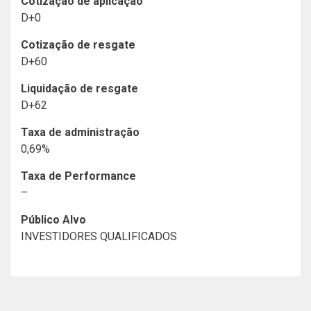
Cotização de aplicação
D+0
Cotização de resgate
D+60
Liquidação de resgate
D+62
Taxa de administração
0,69%
Taxa de Performance
–
Público Alvo
INVESTIDORES QUALIFICADOS
Histórico de Documentos
XP Advisory
Luiz Sorge
Investment Solutions