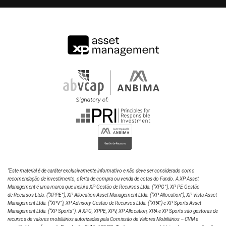
Vitor Mizumoto
Portfolio Manager
Rafael Del Bianco
Portfolio Manager
Matheus Mazão
Portfolio Manager
“Este material é de caráter exclusivamente informativo e não deve ser considerado como
recomendação de investimento, oferta de compra ou venda de cotas do Fundo. A XP Asset
Management é uma marca que inclui a XP Gestão de Recursos Ltda.
(“XPG”), XP PE Gestão
de Recursos Ltda. (“XPPE”), XP Allocation Asset Management Ltda. (“XP Allocation”), XP Vista Asset
Thais Prado
Management Ltda.
(“XPV”), XP Advisory Gestão de Recursos Ltda. (“XPA”) e XP Sports Asset
Management Ltda. (“XP Sports”). A XPG, XPPE, XPV, XP Allocation, XPA e XP Sports são gestoras de
Portfolio ManagerI
recursos de valores mobiliários autorizadas pela Comissão de Valores Mobiliários – CVM e