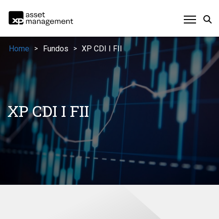
Home
Fundos
XP CDI I FII
>
>
XP CDI I FII