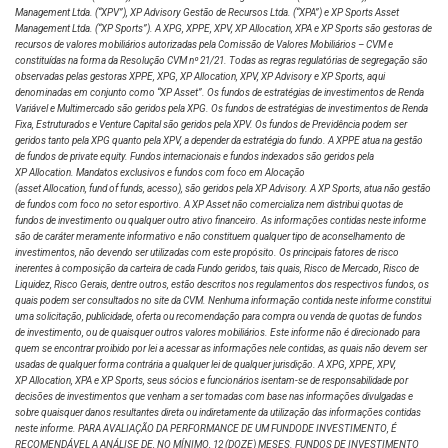
Management Ltda.
(“XPV”), XP Advisory Gestão de Recursos Ltda. (“XPA”) e XP Sports Asset
Management Ltda. (“XP Sports”). A XPG, XPPE, XPV, XP Allocation, XPA e XP Sports são gestoras de
recursos de valores mobiliários autorizadas pela Comissão de Valores Mobiliários – CVM e
constituídas na forma da Resolução CVM nº 21/21. Todas as regras regulatórias de segregação são
observadas pelas gestoras XPPE, XPG, XP Allocation, XPV, XP Advisory e XP Sports, aqui
denominadas em conjunto como “XP Asset”. Os fundos de estratégias de investimentos de Renda
Variável e Multimercado são geridos pela XPG. Os fundos de estratégias de investimentos de Renda
Fixa, Estruturados e Venture Capital são geridos pela XPV. Os fundos de Previdência podem ser
geridos tanto pela XPG quanto pela XPV, a depender da estratégia do fundo. A XPPE atua na gestão
de fundos de private equity. Fundos internacionais e fundos indexados são geridos pela
XP Allocation. Mandatos exclusivos e fundos com foco em Alocação
(asset Allocation, fund of funds, acesso), são geridos pela XP Advisory. A XP Sports, atua não gestão
de fundos com foco no setor esportivo. A XP Asset não comercializa nem distribui quotas de
fundos de investimento ou qualquer outro ativo financeiro. As informações contidas neste informe
são de caráter meramente informativo e não constituem qualquer tipo de aconselhamento de
investimentos, não devendo ser utilizadas com este propósito. Os principais fatores de risco
inerentes à composição da carteira de cada Fundo geridos, tais quais, Risco de Mercado, Risco de
Liquidez, Risco Gerais, dentre outros, estão descritos nos regulamentos dos respectivos fundos, os
quais podem ser consultados no site da CVM. Nenhuma informação contida neste informe constitui
uma solicitação, publicidade, oferta ou recomendação para compra ou venda de quotas de fundos
de investimento, ou de quaisquer outros valores mobiliários. Este informe não é direcionado para
quem se encontrar proibido por lei a acessar as informações nele contidas, as quais não devem ser
usadas de qualquer forma contrária a qualquer lei de qualquer jurisdição. A XPG, XPPE, XPV,
XP Allocation, XPA e XP Sports, seus sócios e funcionários isentam-se de responsabilidade por
decisões de investimentos que venham a ser tomadas com base nas informações divulgadas e
sobre quaisquer danos resultantes direta ou indiretamente da utilização das informações contidas
neste informe. PARA AVALIAÇÃO DA PERFORMANCE DE UM FUNDODE INVESTIMENTO, É
RECOMENDÁVEL A ANÁLISE DE, NO MÍNIMO, 12 (DOZE) MESES. FUNDOS DE INVESTIMENTO