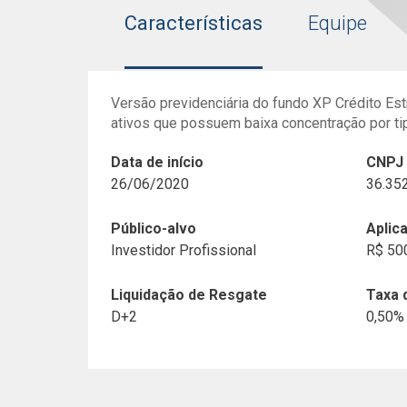
Características
Equipe
Versão previdenciária do fundo XP Crédito Estr
ativos que possuem baixa concentração por tip
Data de início
CNPJ
26/06/2020
36.35
Público-alvo
Aplic
Investidor Profissional
R$ 50
Liquidação de Resgate
Taxa 
D+2
0,50%
Histórico de Documentos
Marcelo Urbano
+ Time