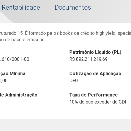
Rentabilidade
Documentos
uturado 15. É formado pelos books de crédito high yield, special
o de risco e emissor.
Patrimônio Líquido (PL)
2.610/0001-00
R$ 892.211.219,69
ação Mínima
Cotização de Aplicação
0,00
D+0
de Administração
Taxa de Performance
10% do que exceder do CDI
Fábio de Oliveira
Filipe
+ Time
+ Time