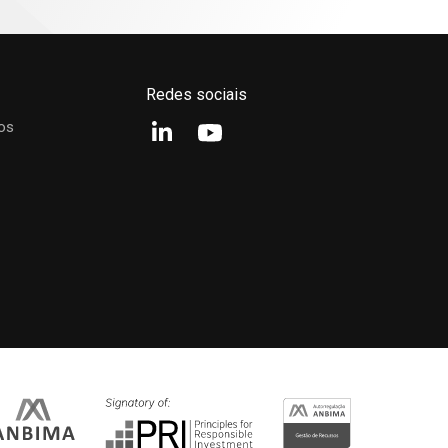
24M
Início
PL (R$)
29,88%
88,46%
R$ 892.211.219,69
Redes sociais
os
Desde o início
12M
24M
36M
 Soares, CGA
OUT
NOV
DEZ
80%
60%
40%
20%