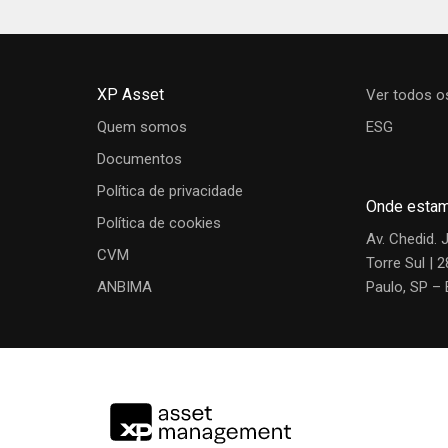
Regulamento
Material de Divu
Fundo
Data
XPCE XP SEG PREV FIC FIRF
30/07/20
XP Asset
Túlio Machado
Ver todos o
Quem somos
ESG
+ Time
Gráfico de rentabilidade
Documentos
Cartas
Política de privacidade
Onde esta
Política de cookies
Paulo Young Chi, CFA, CGA,
JAN
FEV
MAR
ABR
Av. Chedid. 
CGE
CVM
Torre Sul | 
ANBIMA
Paulo, SP – 
Co-Head
Lucas Daniel, CGA
Crédito