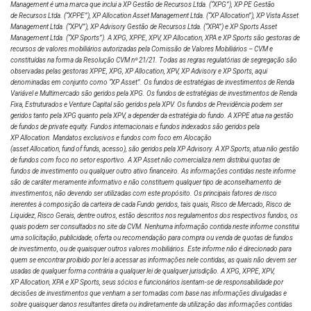
Management é uma marca que inclui a XP Gestão de Recursos Ltda.
(“XPG”), XP PE Gestão
de Recursos Ltda. (“XPPE”), XP Allocation Asset Management Ltda. (“XP Allocation”), XP Vista Asset
Management Ltda.
(“XPV”), XP Advisory Gestão de Recursos Ltda. (“XPA”) e XP Sports Asset
Management Ltda. (“XP Sports”). A XPG, XPPE, XPV, XP Allocation, XPA e XP Sports são gestoras de
recursos de valores mobiliários autorizadas pela Comissão de Valores Mobiliários – CVM e
constituídas na forma da Resolução CVM nº 21/21. Todas as regras regulatórias de segregação são
observadas pelas gestoras XPPE, XPG, XP Allocation, XPV, XP Advisory e XP Sports, aqui
denominadas em conjunto como “XP Asset”. Os fundos de estratégias de investimentos de Renda
Variável e Multimercado são geridos pela XPG. Os fundos de estratégias de investimentos de Renda
Fixa, Estruturados e Venture Capital são geridos pela XPV. Os fundos de Previdência podem ser
geridos tanto pela XPG quanto pela XPV, a depender da estratégia do fundo. A XPPE atua na gestão
de fundos de private equity. Fundos internacionais e fundos indexados são geridos pela
XP Allocation. Mandatos exclusivos e fundos com foco em Alocação
(asset Allocation, fund of funds, acesso), são geridos pela XP Advisory. A XP Sports, atua não gestão
de fundos com foco no setor esportivo. A XP Asset não comercializa nem distribui quotas de
fundos de investimento ou qualquer outro ativo financeiro. As informações contidas neste informe
são de caráter meramente informativo e não constituem qualquer tipo de aconselhamento de
investimentos, não devendo ser utilizadas com este propósito. Os principais fatores de risco
inerentes à composição da carteira de cada Fundo geridos, tais quais, Risco de Mercado, Risco de
Liquidez, Risco Gerais, dentre outros, estão descritos nos regulamentos dos respectivos fundos, os
quais podem ser consultados no site da CVM. Nenhuma informação contida neste informe constitui
uma solicitação, publicidade, oferta ou recomendação para compra ou venda de quotas de fundos
de investimento, ou de quaisquer outros valores mobiliários. Este informe não é direcionado para
quem se encontrar proibido por lei a acessar as informações nele contidas, as quais não devem ser
usadas de qualquer forma contrária a qualquer lei de qualquer jurisdição. A XPG, XPPE, XPV,
XP Allocation, XPA e XP Sports, seus sócios e funcionários isentam-se de responsabilidade por
decisões de investimentos que venham a ser tomadas com base nas informações divulgadas e
sobre quaisquer danos resultantes direta ou indiretamente da utilização das informações contidas