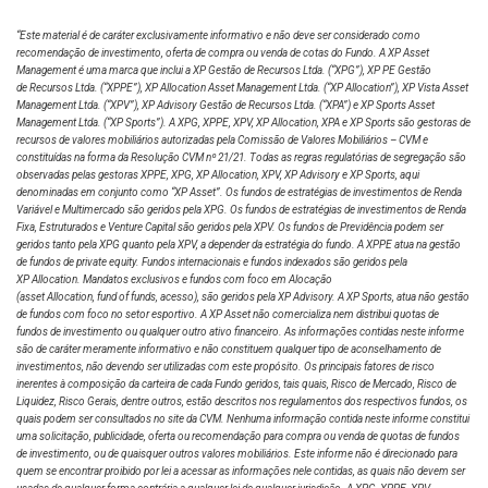
deduções relativas a eventos do Fundo,
Analista
conforme venham a ocorrer: (a) amortizações, ou
“Este material é de caráter exclusivamente informativo e não deve ser considerado como
recomendação de investimento, oferta de compra ou venda de cotas do Fundo. A XP Asset
seja, devoluções aos Cotistas do custo de
Management é uma marca que inclui a XP Gestão de Recursos Ltda.
(“XPG”), XP PE Gestão
aquisição (histórico) do investimento realizado
de Recursos Ltda. (“XPPE”), XP Allocation Asset Management Ltda. (“XP Allocation”), XP Vista Asset
Rodrigo Pavone
em Ativo Imobiliário detido pelo Fundo, em caso
Management Ltda.
(“XPV”), XP Advisory Gestão de Recursos Ltda. (“XPA”) e XP Sports Asset
Management Ltda. (“XP Sports”). A XPG, XPPE, XPV, XP Allocation, XPA e XP Sports são gestoras de
de alienação total ou parcial do referido
Analista
recursos de valores mobiliários autorizadas pela Comissão de Valores Mobiliários – CVM e
investimento; e (b) baixas de valor contábil de
constituídas na forma da Resolução CVM nº 21/21. Todas as regras regulatórias de segregação são
Sociedade Investida a zero, em decorrência de
observadas pelas gestoras XPPE, XPG, XP Allocation, XPV, XP Advisory e XP Sports, aqui
denominadas em conjunto como “XP Asset”. Os fundos de estratégias de investimentos de Renda
eventual decretação de falência de uma
Variável e Multimercado são geridos pela XPG. Os fundos de estratégias de investimentos de Renda
Vinicius Salgado
Sociedade Investida.
Fixa, Estruturados e Venture Capital são geridos pela XPV. Os fundos de Previdência podem ser
geridos tanto pela XPG quanto pela XPV, a depender da estratégia do fundo. A XPPE atua na gestão
Analista
de fundos de private equity. Fundos internacionais e fundos indexados são geridos pela
XP Allocation. Mandatos exclusivos e fundos com foco em Alocação
(asset Allocation, fund of funds, acesso), são geridos pela XP Advisory. A XP Sports, atua não gestão
de fundos com foco no setor esportivo. A XP Asset não comercializa nem distribui quotas de
fundos de investimento ou qualquer outro ativo financeiro. As informações contidas neste informe
Larissa Gavioli
são de caráter meramente informativo e não constituem qualquer tipo de aconselhamento de
investimentos, não devendo ser utilizadas com este propósito. Os principais fatores de risco
Engenharia
inerentes à composição da carteira de cada Fundo geridos, tais quais, Risco de Mercado, Risco de
Liquidez, Risco Gerais, dentre outros, estão descritos nos regulamentos dos respectivos fundos, os
quais podem ser consultados no site da CVM. Nenhuma informação contida neste informe constitui
uma solicitação, publicidade, oferta ou recomendação para compra ou venda de quotas de fundos
Flavia Arranz
de investimento, ou de quaisquer outros valores mobiliários. Este informe não é direcionado para
quem se encontrar proibido por lei a acessar as informações nele contidas, as quais não devem ser