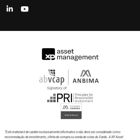
50%
Thales Maion
25%
Economista
0%
Leandro Padulla
Economista
-25%
2020
2022
2024
2026
XP INCOME FIC FIRF LP
CDI
Rodrigo Preta
Economista
“Este material é de caráter exclusivamente informativo e não deve ser considerado como
recomendação de investimento, oferta de compra ou venda de cotas do Fundo. A XP Asset