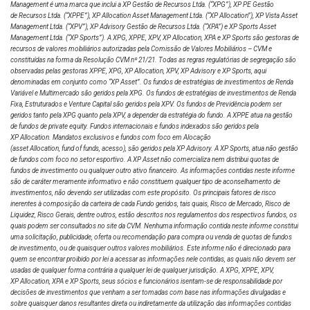
Management é uma marca que inclui a XP Gestão de Recursos Ltda.
(“XPG”), XP PE Gestão
de Recursos Ltda. (“XPPE”), XP Allocation Asset Management Ltda. (“XP Allocation”), XP Vista Asset
Management Ltda.
(“XPV”), XP Advisory Gestão de Recursos Ltda. (“XPA”) e XP Sports Asset
Management Ltda. (“XP Sports”). A XPG, XPPE, XPV, XP Allocation, XPA e XP Sports são gestoras de
recursos de valores mobiliários autorizadas pela Comissão de Valores Mobiliários – CVM e
constituídas na forma da Resolução CVM nº 21/21. Todas as regras regulatórias de segregação são
observadas pelas gestoras XPPE, XPG, XP Allocation, XPV, XP Advisory e XP Sports, aqui
denominadas em conjunto como “XP Asset”. Os fundos de estratégias de investimentos de Renda
Variável e Multimercado são geridos pela XPG. Os fundos de estratégias de investimentos de Renda
Fixa, Estruturados e Venture Capital são geridos pela XPV. Os fundos de Previdência podem ser
geridos tanto pela XPG quanto pela XPV, a depender da estratégia do fundo. A XPPE atua na gestão
de fundos de private equity. Fundos internacionais e fundos indexados são geridos pela
XP Allocation. Mandatos exclusivos e fundos com foco em Alocação
(asset Allocation, fund of funds, acesso), são geridos pela XP Advisory. A XP Sports, atua não gestão
de fundos com foco no setor esportivo. A XP Asset não comercializa nem distribui quotas de
fundos de investimento ou qualquer outro ativo financeiro. As informações contidas neste informe
são de caráter meramente informativo e não constituem qualquer tipo de aconselhamento de
investimentos, não devendo ser utilizadas com este propósito. Os principais fatores de risco
inerentes à composição da carteira de cada Fundo geridos, tais quais, Risco de Mercado, Risco de
Liquidez, Risco Gerais, dentre outros, estão descritos nos regulamentos dos respectivos fundos, os
quais podem ser consultados no site da CVM. Nenhuma informação contida neste informe constitui
uma solicitação, publicidade, oferta ou recomendação para compra ou venda de quotas de fundos
de investimento, ou de quaisquer outros valores mobiliários. Este informe não é direcionado para
quem se encontrar proibido por lei a acessar as informações nele contidas, as quais não devem ser
usadas de qualquer forma contrária a qualquer lei de qualquer jurisdição. A XPG, XPPE, XPV,
XP Allocation, XPA e XP Sports, seus sócios e funcionários isentam-se de responsabilidade por
decisões de investimentos que venham a ser tomadas com base nas informações divulgadas e
sobre quaisquer danos resultantes direta ou indiretamente da utilização das informações contidas