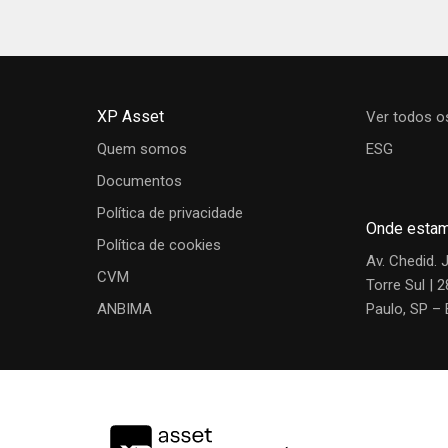
Gestor
Regulamento
Material de Divu
Saiba mais sobre a estratégia de Renda Fixa e 
XP Asset
Carlos Leite
Ver todos o
Quem somos
ESG
Cogestor
Documentos
Política de privacidade
Onde esta
Política de cookies
John King
Av. Chedid. 
CVM
Trader
Torre Sul | 
ANBIMA
Paulo, SP – 
Rafael Barros
Analista