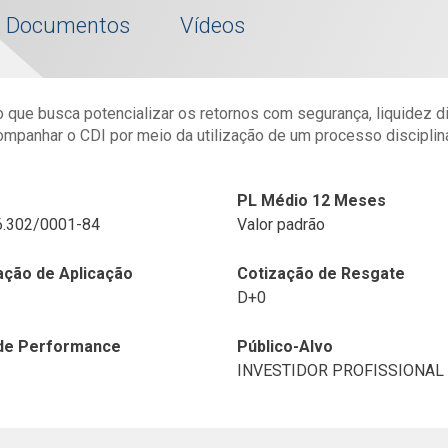
Documentos
Vídeos
 que busca potencializar os retornos com segurança, liquidez diá
companhar o CDI por meio da utilização de um processo discipli
PL Médio 12 Meses
6.302/0001-84
Valor padrão
ação de Aplicação
Cotização de Resgate
D+0
de Performance
Público-Alvo
INVESTIDOR PROFISSIONAL
ado
Eric Vieira
Fabian