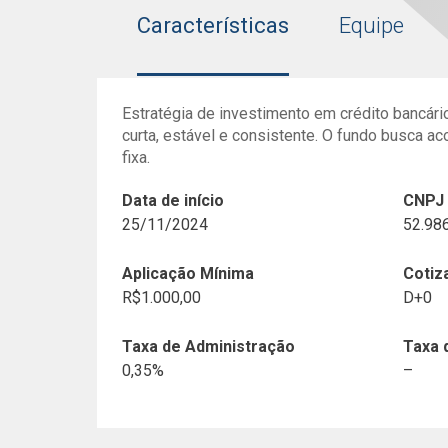
Características
Equipe
Estratégia de investimento em crédito bancário
curta, estável e consistente. O fundo busca a
fixa.
Data de início
CNPJ
25/11/2024
52.98
Aplicação Mínima
Cotiz
R$1.000,00
D+0
Taxa de Administração
Taxa 
0,35%
–
Histórico de Documentos
Renda Fixa e Crédito Priv
Fabio Oliveira