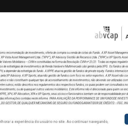
R$ 91,20
R$ 91,42
0,35%
5.903.769
64.
R$ 92,00
R$ 91,10
-1,06%
12.572.578
137.
R$ 92,05
R$ 92,90
0,92%
9.363.474
101.
do como recomendação de investimento, oferta de compra ou venda de cotas do Fundo. A XP Asset Manageme
R$ 91,79
R$ 92,05
0,32%
4.604.724
50.
), XP Vista Asset Management Ltda.
(“XPV”), XP Advisory Gestão de Recursos Ltda. (“XPA”) e XP Sports Asse
de Valores Mobiliários – CVM e constituídas na forma da Resolução CVM nº 21/21. Todas as regras regulató
de estratégias de investimentos de Renda Variável e Multimercado são geridos pela XPG. Os fundos de estr
R$ 91,92
R$ 91,75
-0,08%
3.997.634
43.
V, a depender da estratégia do fundo. A XPPE atua na gestão de fundos de private equity. Fundos internacio
 pela XP Advisory. A XP Sports, atua não gestão de fundos com foco no setor esportivo. A XP Asset não com
tivo e não constituem qualquer tipo de aconselhamento de investimentos, não devendo ser utilizadas com es
 dentre outros, estão descritos nos regulamentos dos respectivos fundos, os quais podem ser consultados n
R$ 91,50
R$ 91,83
0,45%
4.628.855
50.
vestimento, ou de quaisquer outros valores mobiliários. Este informe não é direcionado para quem se enco
PG, XPPE, XPV, XP Allocation, XPA e XP Sports, seus sócios e funcionários isentam-se de responsabilidade 
utilização das informações contidas neste informe. PARA AVALIAÇÃO DA PERFORMANCE DE UM FUNDODE I
R$ 91,49
R$ 91,41
-0,02%
5.867.569
64.
DO GESTOR, DE QUALQUER MECANISMO DE SEGURO OU FUNDOGARANTIDOR DE CRÉDITO – FGC. IN
TABILIDADE PASSADA NÃO REPRESENTA GARANTIA DE RENTABILIDADEFUTURA A RENTABILIDADE DIV
OREGULAMENTO ANTES DE INVESTIR. DESCRIÇÃO DO TIPO ANBIMA DISPONÍVEL NOFORMULÁRIO D
R$ 90,23
R$ 91,43
1,65%
5.887.756
64.
lores Mobiliários –CVM ; Serviços de Atendimento a o Cidadão em
www.cvm.gov.br
.”
lhorar a experiência do usuário no site. Ao continuar navegando,