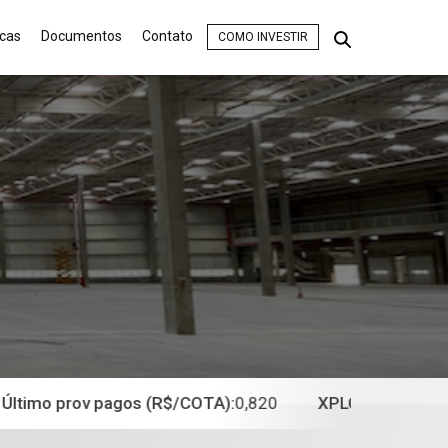
icas
Documentos
Contato
COMO INVESTIR
timo prov pagos (R$/COTA):
0,820
XPLG11
R$ 90,83
-0