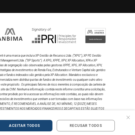
765
7.856
0,000
68,
016
9.042
0,000
68,
224
7.973
0,000
68,
nt é uma marca que inclui a XP Gestão de Recursos Ltda.
(“XPG”), XP PE Gestão
064
4.700
0,000
68,
t Management Ltda. (“XP Sports”). A XPG, XPPE, XPV, XP Allocation, XPA e XP
rias de segregação são observadas pelas gestoras XPPE, XPG, XP Allocation, XPV,
atégias de investimentos de Renda Fixa, Estruturados e Venture Capital são geridos
493
4.273
0,000
68,
nais e fundos indexados são geridos pela XP Allocation. Mandatos exclusivos e
ercializa nem distribui quotas de fundos de investimento ou qualquer outro ativo
te propósito. Os principais fatores de risco inerentes à composição da carteira de
o site da CVM. Nenhuma informação contida neste informe constitui uma solicitação,
492
6.216
0,000
68,
ntrar proibido por lei a acessar as informações nele contidas, as quais não devem
por decisões de investimentos que venham a ser tomadas com base nas informações
NVESTIMENTO, É RECOMENDÁVEL A ANÁLISE DE, NO MÍNIMO, 12 (DOZE) MESES.
157
8.164
0,000
68,
VESTIMENTOS NOS MERCADOS FINANCEIROS E DECAPITAIS ESTÃO SUJEITOS
×
ULGADA NÃO É LÍQUIDA DE IMPOSTOS. LEIA O PROSPECTO, OFORMULÁRIO DE
E INFORMAÇÕES COMPLEMENTARES. RELAÇÃO CO M
945
12.911
0,000
68,
ACEITAR TODOS
RECUSAR TODOS