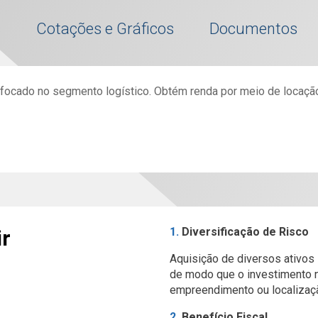
s
Cotações e Gráficos
Documentos
focado no segmento logístico. Obtém renda por meio de locação 
mobiliário com foco em ativos reais, gerida por Pedro Carraz.
1.
Diversificação de Risco
ir
1,50
R$ 91,15
R$ 99,
ABERTURA:
MÁX52:
Mobiliários Ltda.
Aquisição de diversos ativos 
Felipe Teatini
Lucas Paravizo
de modo que o investimento 
0,79
5.485.309,06
R$ 86,
VOLUME:
MIN52:
empreendimento ou localizaç
Analista
Controller Imobiliário
Mobiliários Ltda.
2.
Benefício Fiscal