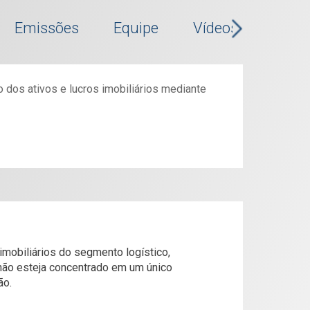
Emissões
Equipe
Vídeos
Outra
dos ativos e lucros imobiliários mediante
Última atualização:
06/08/26 17:05
94
11.000
NEGÓCIOS:
imobiliários do segmento logístico,
não esteja concentrado em um único
64
60.200
TÍTULOS:
ão.