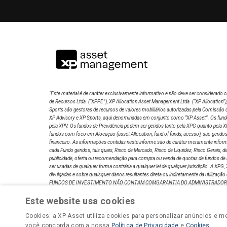
04/08/26
R$ 91,15
R$ 91,54
R$ 90,70
03/08/26
R$ 91,74
R$ 92,29
R$ 90,81
31/07/26
R$ 92,50
R$ 92,99
R$ 92,05
“Este material é de caráter exclusivamente informativo e não deve ser considera
30/07/26
R$ 91,97
R$ 92,20
R$ 91,60
de Recursos Ltda. (“XPPE”), XP Allocation Asset Management Ltda. (“XP Allocation”
Sports são gestoras de recursos de valores mobiliários autorizadas pela Comissão 
XP Advisory e XP Sports, aqui denominadas em conjunto como “XP Asset”. Os fundos 
29/07/26
R$ 91,91
R$ 92,20
R$ 91,67
pela XPV. Os fundos de Previdência podem ser geridos tanto pela XPG quanto pela XP
fundos com foco em Alocação (asset Allocation, fund of funds, acesso), são geridos
financeiro. As informações contidas neste informe são de caráter meramente informa
cada Fundo geridos, tais quais, Risco de Mercado, Risco de Liquidez, Risco Gerais,
28/07/26
R$ 91,67
R$ 92,00
R$ 91,43
publicidade, oferta ou recomendação para compra ou venda de quotas de fundos de in
ser usadas de qualquer forma contrária a qualquer lei de qualquer jurisdição. A X
divulgadas e sobre quaisquer danos resultantes direta ou indiretamente da 
27/07/26
R$ 91,45
R$ 91,70
R$ 91,25
FUNDOS DE INVESTIMENTO NÃO CONTAM COMGARANTIA DO ADMINISTRADOR, 
A RISCOS DE PERDA SUPERIOR AO VALOR TOTAL DO CAPITALINVESTIDO. REN
Este website usa cookies
INFORMAÇÕES COMPLEMENTARES, LÂMINA DE INFORMAÇÕES ESSENCIAIS E 
24/07/26
R$ 90,65
R$ 91,43
R$ 89,81
INVESTIDORES:
ri@xpasset.com.br
. SUPERVISÃO E FISCALIZAÇÃO: Comissão de Va
Cookies: a XP Asset utiliza cookies para personalizar anúncios e me
você concorda com a nossa
Política de Privacidade
e
Cookies
.