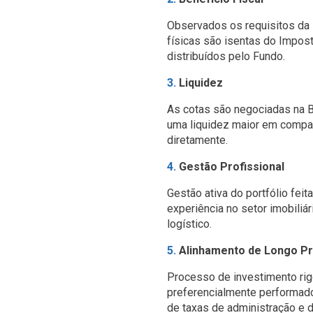
Julia Fleury
Observados os requisitos da 
José Lovro
físicas são isentas do Impo
Analista
Analista
distribuídos pelo Fundo.
3.
Liquidez
Valores Mobiliários S.A.
Rodrigo Pavone
Vinicius Salgad
As cotas são negociadas na B
uma liquidez maior em compa
Analista
Analista
S.
diretamente.
4.
Gestão Profissional
Flavia Arranz
Rodrigo Veras
1
01/05
01/09
01/01
01/05
01/09
01/01
Gestão ativa do portfólio fei
Engenharia
Engenharia
experiência no setor imobiliá
Valor de Mercado do Fundo
2023
2024
2025
logístico.
5.
Alinhamento de Longo P
Victor Sena
XPLG11
0,95% a.a.
Processo de investimento rig
Analista
preferencialmente performado
de taxas de administração e 
0,00
0,85% a.a.