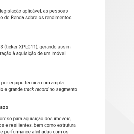
De
Ago 6, 2021
Até
Ago 5, 2026
legislação aplicável, as pessoas
sto de Renda sobre os rendimentos
0%
o
3 (ticker XPLG11), gerando assim
-10%
ração à aquisição de um imóvel
-20%
01/05
01/09
01/01
01/05
ta por equipe técnica com ampla
rio e grande
track record
no segmento
2026
razo
oroso para aquisição dos imóveis,
s e resilientes, bem como estrutura
de performance alinhadas com os