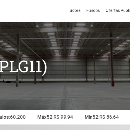
Sobre
Fundos
Ofertas Públ
XPLG11)
os:
60.200
Máx52:
R$ 99,94
Mín52:
R$ 86,64
Úl