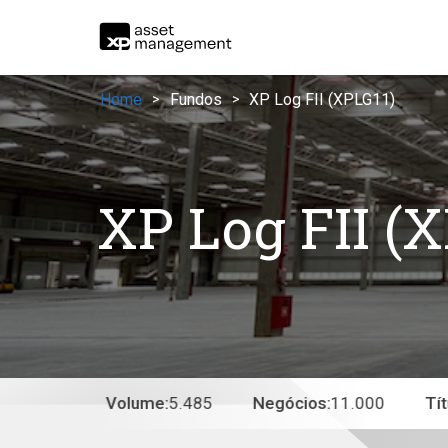
Home
Fundos
XP Log FII (XPLG11)
>
>
XP Log FII (
 91,15
Volume:
5.485
Negócios:
11.000
Títul