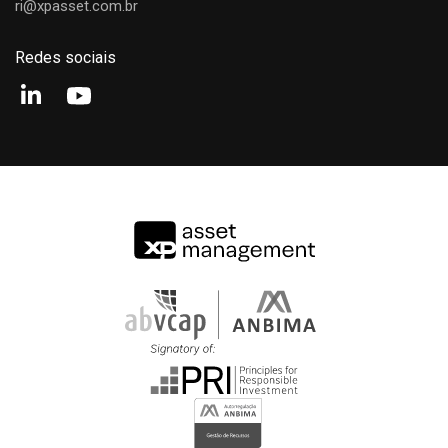
Thiago Sallum
ri@xpasset.com.br
Analista
Redes sociais
Augusto De Mesquita
Analista
Alessandro Rossetto
Analista
Gabriel Silva
Analista
Gabriel Noronha