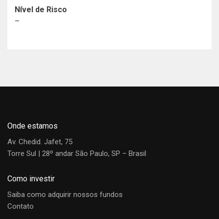
Nível de Risco
–
Histórico de Documentos
Renda Variável
Marcos Peixoto
Gestor
Regulamento
Cota
Destaques de Novembro – Gestor Marcos Peixoto
Fundo
Data
Dia
Mês
Ano
1
(R$)
Rodrigo Dias
Gráfico de rentabilidade
Onde estamos
Desde o início
12M
24M
36M
Analista
Av. Chedid. Jafet, 75
Torre Sul | 28º andar São Paulo, SP – Brasil
Milton Sullyvan
Como investir
Analista
Saiba como adquirir nossos fundos
Contato