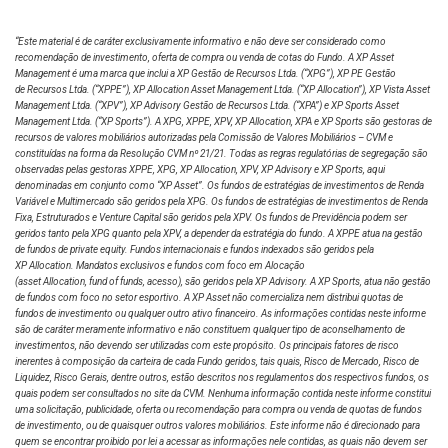
Analista
“Este material é de caráter exclusivamente informativo e não deve ser considerado como
recomendação de investimento, oferta de compra ou venda de cotas do Fundo. A XP Asset
Management é uma marca que inclui a XP Gestão de Recursos Ltda.
(“XPG”), XP PE Gestão
de Recursos Ltda. (“XPPE”), XP Allocation Asset Management Ltda. (“XP Allocation”), XP Vista Asset
Renato Fasano
Management Ltda.
(“XPV”), XP Advisory Gestão de Recursos Ltda. (“XPA”) e XP Sports Asset
Management Ltda. (“XP Sports”). A XPG, XPPE, XPV, XP Allocation, XPA e XP Sports são gestoras de
Analista
recursos de valores mobiliários autorizadas pela Comissão de Valores Mobiliários – CVM e
constituídas na forma da Resolução CVM nº 21/21. Todas as regras regulatórias de segregação são
observadas pelas gestoras XPPE, XPG, XP Allocation, XPV, XP Advisory e XP Sports, aqui
denominadas em conjunto como “XP Asset”. Os fundos de estratégias de investimentos de Renda
Variável e Multimercado são geridos pela XPG. Os fundos de estratégias de investimentos de Renda
Renan Rossi
Fixa, Estruturados e Venture Capital são geridos pela XPV. Os fundos de Previdência podem ser
geridos tanto pela XPG quanto pela XPV, a depender da estratégia do fundo. A XPPE atua na gestão
Analista
de fundos de private equity. Fundos internacionais e fundos indexados são geridos pela
XP Allocation. Mandatos exclusivos e fundos com foco em Alocação
(asset Allocation, fund of funds, acesso), são geridos pela XP Advisory. A XP Sports, atua não gestão
de fundos com foco no setor esportivo. A XP Asset não comercializa nem distribui quotas de
fundos de investimento ou qualquer outro ativo financeiro. As informações contidas neste informe
são de caráter meramente informativo e não constituem qualquer tipo de aconselhamento de
investimentos, não devendo ser utilizadas com este propósito. Os principais fatores de risco
inerentes à composição da carteira de cada Fundo geridos, tais quais, Risco de Mercado, Risco de
Liquidez, Risco Gerais, dentre outros, estão descritos nos regulamentos dos respectivos fundos, os
quais podem ser consultados no site da CVM. Nenhuma informação contida neste informe constitui
uma solicitação, publicidade, oferta ou recomendação para compra ou venda de quotas de fundos
de investimento, ou de quaisquer outros valores mobiliários. Este informe não é direcionado para
quem se encontrar proibido por lei a acessar as informações nele contidas, as quais não devem ser