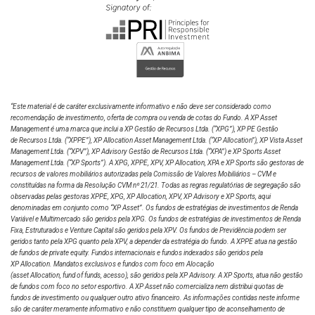
“Este material é de caráter exclusivamente informativo e não deve ser considerado como
recomendação de investimento, oferta de compra ou venda de cotas do Fundo. A XP Asset
Management é uma marca que inclui a XP Gestão de Recursos Ltda.
(“XPG”), XP PE Gestão
de Recursos Ltda. (“XPPE”), XP Allocation Asset Management Ltda. (“XP Allocation”), XP Vista Asset
Management Ltda.
(“XPV”), XP Advisory Gestão de Recursos Ltda. (“XPA”) e XP Sports Asset
Management Ltda. (“XP Sports”). A XPG, XPPE, XPV, XP Allocation, XPA e XP Sports são gestoras de
recursos de valores mobiliários autorizadas pela Comissão de Valores Mobiliários – CVM e
constituídas na forma da Resolução CVM nº 21/21. Todas as regras regulatórias de segregação são
observadas pelas gestoras XPPE, XPG, XP Allocation, XPV, XP Advisory e XP Sports, aqui
denominadas em conjunto como “XP Asset”. Os fundos de estratégias de investimentos de Renda
Variável e Multimercado são geridos pela XPG. Os fundos de estratégias de investimentos de Renda
Fixa, Estruturados e Venture Capital são geridos pela XPV. Os fundos de Previdência podem ser
geridos tanto pela XPG quanto pela XPV, a depender da estratégia do fundo. A XPPE atua na gestão
de fundos de private equity. Fundos internacionais e fundos indexados são geridos pela
XP Allocation. Mandatos exclusivos e fundos com foco em Alocação
(asset Allocation, fund of funds, acesso), são geridos pela XP Advisory. A XP Sports, atua não gestão
de fundos com foco no setor esportivo. A XP Asset não comercializa nem distribui quotas de
fundos de investimento ou qualquer outro ativo financeiro. As informações contidas neste informe
são de caráter meramente informativo e não constituem qualquer tipo de aconselhamento de