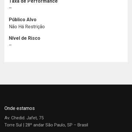
Taxa de Performance
–
Público Alvo
Não Há Restrição
Nível de Risco
–
Histórico de Documentos
Regulamento
Cota
Fundo
Data
Dia
Mês
Ano
1
(R$)
Gráfico de rentabilidade
Onde estamos
Desde o início
12M
24M
36M
Av. Chedid. Jafet, 75
Torre Sul | 28º andar São Paulo, SP – Brasil