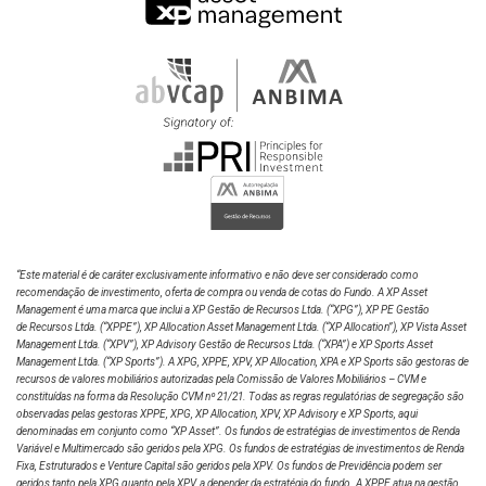
“Este material é de caráter exclusivamente informativo e não deve ser considerado como
recomendação de investimento, oferta de compra ou venda de cotas do Fundo. A XP Asset
Management é uma marca que inclui a XP Gestão de Recursos Ltda.
(“XPG”), XP PE Gestão
de Recursos Ltda. (“XPPE”), XP Allocation Asset Management Ltda. (“XP Allocation”), XP Vista Asset
Management Ltda.
(“XPV”), XP Advisory Gestão de Recursos Ltda. (“XPA”) e XP Sports Asset
Management Ltda. (“XP Sports”). A XPG, XPPE, XPV, XP Allocation, XPA e XP Sports são gestoras de
recursos de valores mobiliários autorizadas pela Comissão de Valores Mobiliários – CVM e
constituídas na forma da Resolução CVM nº 21/21. Todas as regras regulatórias de segregação são
observadas pelas gestoras XPPE, XPG, XP Allocation, XPV, XP Advisory e XP Sports, aqui
denominadas em conjunto como “XP Asset”. Os fundos de estratégias de investimentos de Renda
Variável e Multimercado são geridos pela XPG. Os fundos de estratégias de investimentos de Renda
Fixa, Estruturados e Venture Capital são geridos pela XPV. Os fundos de Previdência podem ser
geridos tanto pela XPG quanto pela XPV, a depender da estratégia do fundo. A XPPE atua na gestão