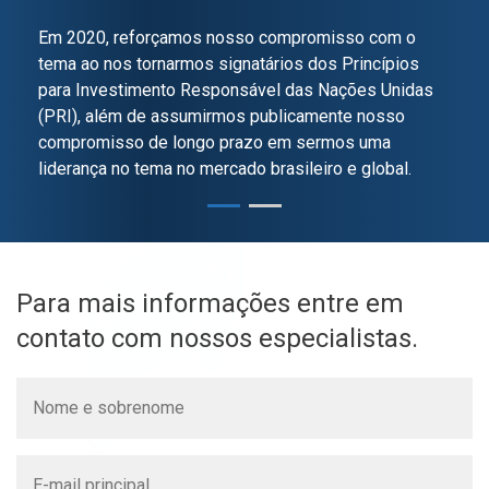
agência Moody’s
Em 2020, reforçamos nosso compromisso com o
tema ao nos tornarmos signatários dos Princípios
A avaliação MQ1.br reflete os atributos de alta
para Investimento Responsável das Nações Unidas
qualidade que incluem: (i) resultados de
(PRI), além de assumirmos publicamente nosso
investimentos sólidos e consistentes de seus
compromisso de longo prazo em sermos uma
fundos ao longo de um horizonte de tempo
liderança no tema no mercado brasileiro e global.
considerável; (ii) atuação em diversas estratégias,
permitindo retenção dos ativos sob gestão em
diferentes ciclos econômicos; (iii) suporte e
supervisão da XP Inc. e (iv) melhora contínua das
suas atividades de gestão através de investimentos
Para mais informações entre em
em controles e sistemas, assim como fortalecimento
contato com nossos especialistas.
das áreas de risco e compliance.