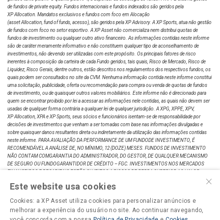
de fundos de private equity. Fundos internacionais e fundos indexados são geridos pela
XP Allocation. Mandatos exclusivos e fundos com foco em Alocação
(asset Allocation, fund of funds, acesso), são geridos pela XP Advisory. A XP Sports, atua não gestão
de fundos com foco no setor esportivo. A XP Asset não comercializa nem distribui quotas de
fundos de investimento ou qualquer outro ativo financeiro. As informações contidas neste informe
são de caráter meramente informativo e não constituem qualquer tipo de aconselhamento de
investimentos, não devendo ser utilizadas com este propósito. Os principais fatores de risco
inerentes à composição da carteira de cada Fundo geridos, tais quais, Risco de Mercado, Risco de
Liquidez, Risco Gerais, dentre outros, estão descritos nos regulamentos dos respectivos fundos, os
quais podem ser consultados no site da CVM. Nenhuma informação contida neste informe constitui
uma solicitação, publicidade, oferta ou recomendação para compra ou venda de quotas de fundos
de investimento, ou de quaisquer outros valores mobiliários. Este informe não é direcionado para
quem se encontrar proibido por lei a acessar as informações nele contidas, as quais não devem ser
usadas de qualquer forma contrária a qualquer lei de qualquer jurisdição. A XPG, XPPE, XPV,
XP Allocation, XPA e XP Sports, seus sócios e funcionários isentam-se de responsabilidade por
decisões de investimentos que venham a ser tomadas com base nas informações divulgadas e
sobre quaisquer danos resultantes direta ou indiretamente da utilização das informações contidas
neste informe. PARA AVALIAÇÃO DA PERFORMANCE DE UM FUNDODE INVESTIMENTO, É
RECOMENDÁVEL A ANÁLISE DE, NO MÍNIMO, 12 (DOZE) MESES. FUNDOS DE INVESTIMENTO
NÃO CONTAM COMGARANTIA DO ADMINISTRADOR, DO GESTOR, DE QUALQUER MECANISMO
DE SEGURO OU FUNDOGARANTIDOR DE CRÉDITO – FGC. INVESTIMENTOS NOS MERCADOS
FINANCEIROS E DECAPITAIS ESTÃO SUJEITOS A RISCOS DE PERDA SUPERIOR AO VALOR
×
TOTAL DO CAPITALINVESTIDO. RENTABILIDADE PASSADA NÃO REPRESENTA GARANTIA DE
Este website usa cookies
RENTABILIDADEFUTURA A RENTABILIDADE DIVULGADA NÃO É LÍQUIDA DE IMPOSTOS. LEIA O
PROSPECTO, OFORMULÁRIO DE INFORMAÇÕES COMPLEMENTARES, LÂMINA DE
Cookies: a XP Asset utiliza cookies para personalizar anúncios e
INFORMAÇÕES ESSENCIAIS E OREGULAMENTO ANTES DE INVESTIR. DESCRIÇÃO DO TIPO
melhorar a experiência do usuário no site. Ao continuar navegando,
ANBIMA DISPONÍVEL NOFORMULÁRIO DE INFORMAÇÕES COMPLEMENTARES. RELAÇÃO CO M
INVESTIDORES:
você concorda com a nossa
ri@xpasset.com.br
. SUPERVISÃO E FISCALIZAÇÃO: Comissão de Valores
Política de Privacidade
e
Cookies
.