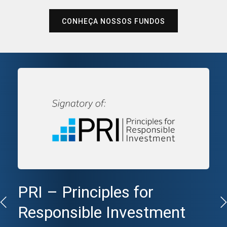
CONHEÇA NOSSOS FUNDOS
PRI – Principles for
XP Asset possui avaliação
Responsible Investment
MQ1.br (Excelente) da