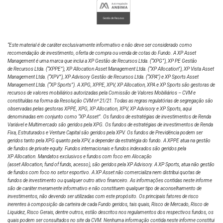
“Este material é de caráter exclusivamente informativo e não deve ser considerado como
recomendação de investimento, oferta de compra ou venda de cotas do Fundo. A XP Asset
Management é uma marca que inclui a XP Gestão de Recursos Ltda.
(“XPG”), XP PE Gestão
de Recursos Ltda. (“XPPE”), XP Allocation Asset Management Ltda. (“XP Allocation”), XP Vista Asset
Management Ltda.
(“XPV”), XP Advisory Gestão de Recursos Ltda. (“XPA”) e XP Sports Asset
Management Ltda. (“XP Sports”). A XPG, XPPE, XPV, XP Allocation, XPA e XP Sports são gestoras de
recursos de valores mobiliários autorizadas pela Comissão de Valores Mobiliários – CVM e
constituídas na forma da Resolução CVM nº 21/21. Todas as regras regulatórias de segregação são
observadas pelas gestoras XPPE, XPG, XP Allocation, XPV, XP Advisory e XP Sports, aqui
denominadas em conjunto como “XP Asset”. Os fundos de estratégias de investimentos de Renda
Variável e Multimercado são geridos pela XPG. Os fundos de estratégias de investimentos de Renda
Fixa, Estruturados e Venture Capital são geridos pela XPV. Os fundos de Previdência podem ser
geridos tanto pela XPG quanto pela XPV, a depender da estratégia do fundo. A XPPE atua na gestão
de fundos de private equity. Fundos internacionais e fundos indexados são geridos pela
XP Allocation. Mandatos exclusivos e fundos com foco em Alocação
(asset Allocation, fund of funds, acesso), são geridos pela XP Advisory. A XP Sports, atua não gestão
de fundos com foco no setor esportivo. A XP Asset não comercializa nem distribui quotas de
fundos de investimento ou qualquer outro ativo financeiro. As informações contidas neste informe
são de caráter meramente informativo e não constituem qualquer tipo de aconselhamento de
investimentos, não devendo ser utilizadas com este propósito. Os principais fatores de risco
inerentes à composição da carteira de cada Fundo geridos, tais quais, Risco de Mercado, Risco de
Liquidez, Risco Gerais, dentre outros, estão descritos nos regulamentos dos respectivos fundos, os
quais podem ser consultados no site da CVM. Nenhuma informação contida neste informe constitui